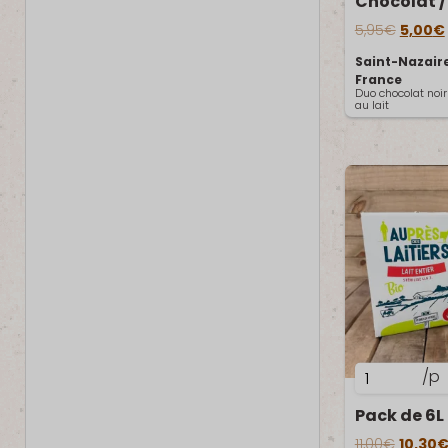
Chocolat
Le prix 
/
5,95
€
5,00
€
Gwenränn
Saint-Nazaire
duo
France
Duo chocolat noir
de
au lait
chocolat
quantité
/p
de
Pack
Le prix i
de
11,00
€
10,30