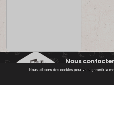
Nous contacte
Nous utilisons des cookies pour vous garantir la mei
Livraison à domicile
02 28 49 70 21
(touche
paniers@grainesdici.f
Marchés
marche@grainesdici.f
Fruits en entreprise