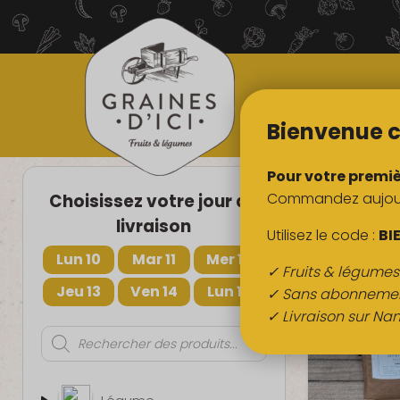
TOUS NOS
PRODUITS
Bienvenue c
Pour votre premi
Pro
Commandez aujourd
Choisissez votre jour de
livraison
Utilisez le code :
BI
Lun 10
Mar 11
Mer 12
✓ Fruits & légume
Jeu 13
Ven 14
Lun 17
✓ Sans abonneme
✓ Livraison sur Nan
Recherche
de
produits