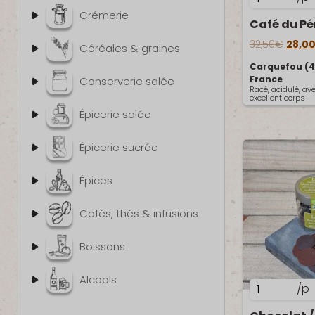
de
Crémerie
Café
Le prix
du
32,50
€
28,0
Céréales & graines
Pérou
Carquefou (4
/
France
Conserverie salée
Racé, acidulé, av
Grains
excellent corps
1kg
Épicerie salée
Épicerie sucrée
Épices
Cafés, thés & infusions
Boissons
Alcools
quantité
/p
de