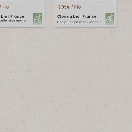
Prune
lle
Reine-
/ kilo
12,95
€
/ kilo
claude
 bio | France
Clos du bio | France
elle pèse environ
"Dorée"
Une prune pèse environ 30g