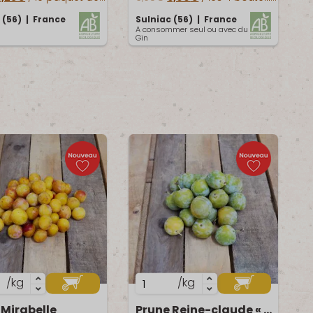
s
dry
 (56) | France
Sulniac (56) | France
A consommer seul ou avec du
Gin
el
té
quantité
/kg
/kg
de
 Mirabelle
Prune Reine-claude « Dorée »