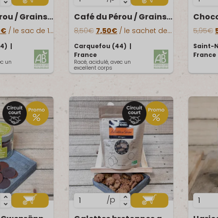
de
de
Café du Pérou / Grains 1kg
Café du Pérou / Grains 250g
Café
Choco
 initial était : 32,50€.
Le prix actuel est : 28,00€.
Le prix initial était : 8,50€.
Le prix actuel est : 7,50€.
L
du
/
0
€
/ le sac de 1kg
8,50
€
7,50
€
/ le sachet de 250g
5,95
€
Pérou
Gwenr
4) |
Carquefou (44) |
Saint-N
/
au
France
France
ec un
Racé, acidulé, avec un
Grains
choco
excellent corps
250g
au
lait
quantité
quanti
/p
de
de