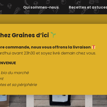
Qui sommes-nous
Recettes et astuce
Comment ça
Nos
marche ?
marchés
hez Graines d’ici
ère commande, nous vous offrons la livraison
mos
’hui avant 23h30 et soyez livré demain chez vous.
ENVENUE
s bio du marché
nt
tes et sa périphérie