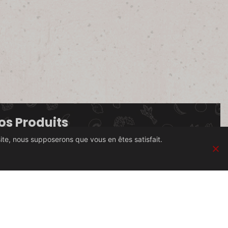
os Produits
site, nous supposerons que vous en êtes satisfait.
gume
Promos et nouveautés
ffrir
Paniers express
gumes & œufs
Fruits
andes
Poissons
ulangerie
Crémerie
réales & graines
Conserverie salée
icerie salée
Épicerie sucrée