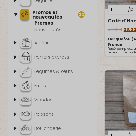
Légume
quantité
/p
Promos et
22
de
nouveautés
Café
Promos
Le prix
d'Honduras
32,50
€
28,0
Nouveautés
/
Carquefou (4
A offrir
Grains
France
Racé, complexe, t
1kg
aromatique, acidit
Paniers express
Légumes & œufs
Fruits
Viandes
Poissons
Boulangerie
quantité
/p