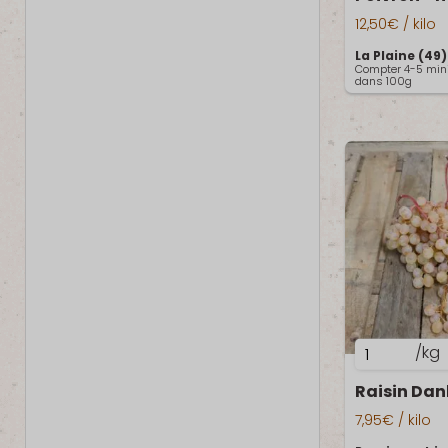
Poivron
"mini,
12,50
€
/ kilo
méli-
La Plaine (49
Compter 4-5 min
mélo"
dans 100g
quantité
/kg
de
Raisin Dan
Raisin
Danlas
7,95
€
/ kilo