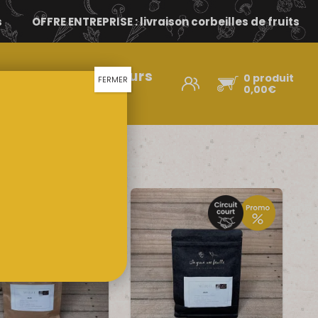
s
OFFRE ENTREPRISE : livraison corbeilles de fruits
Nos producteurs
0 produit
FERMER
d’ici
0,00
€