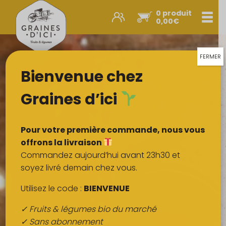
0 produit
Men
0,00
€
Promos et nouveautés
Paniers express
FERMER
Bienvenue chez
Légumes & œufs
Fruits
Graines d’ici
Viandes
Boulangerie
Pour votre première commande, nous vous
Crémerie
offrons la livraison
Commandez aujourd’hui avant 23h30 et
Poissons
soyez livré demain chez vous.
Épicerie salée
Utilisez le code :
BIENVENUE
Épicerie sucrée
✓ Fruits & légumes bio du marché
Épices
✓ Sans abonnement