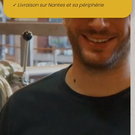
Boissons
✓ Livraison sur Nantes et sa périphérie
Alcools
QUI SOMMES-NOUS ?
FRUITS BIO AU BUREAU
NOS PRODUCTEURS
NOS MARCHÉS