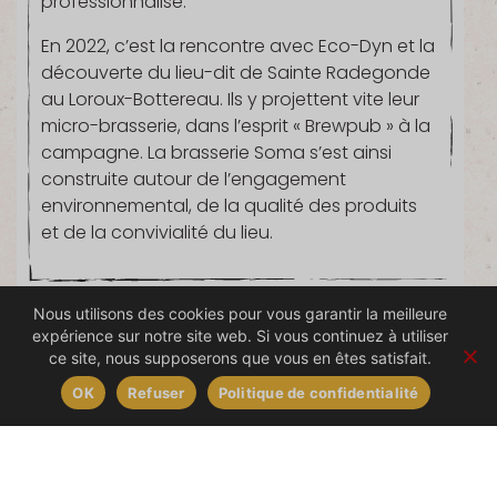
professionnalise.
En 2022, c’est la rencontre avec Eco-Dyn et la
découverte du lieu-dit de Sainte Radegonde
au Loroux-Bottereau. Ils y projettent vite leur
micro-brasserie, dans l’esprit « Brewpub » à la
campagne. La brasserie Soma s’est ainsi
construite autour de l’engagement
environnemental, de la qualité des produits
et de la convivialité du lieu.
Nous utilisons des cookies pour vous garantir la meilleure
expérience sur notre site web. Si vous continuez à utiliser
DÉCOUVREZ
ce site, nous supposerons que vous en êtes satisfait.
OK
Refuser
Politique de confidentialité
SES PRODUITS