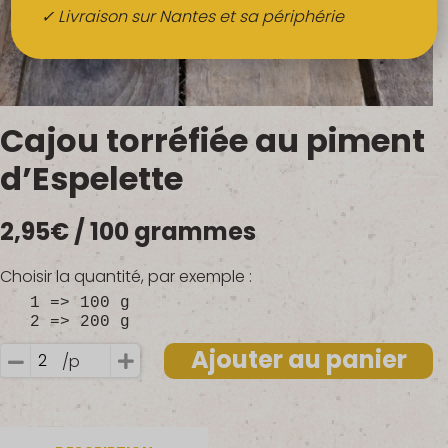
Boissons
✓ Livraison sur Nantes et sa périphérie
Alcools
QUI SOMMES-NOUS ?
Cajou torréfiée au piment
FRUITS BIO AU BUREAU
d’Espelette
NOS PRODUCTEURS
2,95
€
/ 100 grammes
NOS MARCHÉS
Choisir la quantité, par exemple :
1 => 100 g
2 => 200 g
Ajouter au panier
/p
quantité
de
Cajou
torréfiée