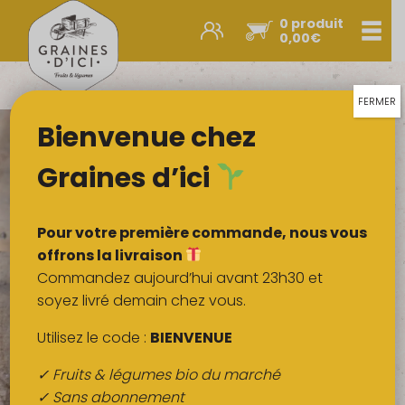
0 produit
Men
0,00
€
Promos et nouveautés
Paniers express
FERMER
Bienvenue chez
Légumes & œufs
Fruits
Graines d’ici
Viandes
Boulangerie
Pour votre première commande, nous vous
Crémerie
offrons la livraison
Commandez aujourd’hui avant 23h30 et
Poissons
soyez livré demain chez vous.
Épicerie salée
Utilisez le code :
BIENVENUE
Épicerie sucrée
✓ Fruits & légumes bio du marché
Épices
✓ Sans abonnement