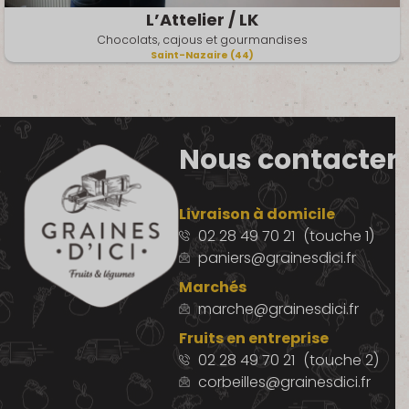
L’Attelier / LK
Chocolats, cajous et gourmandises
Saint-Nazaire (44)
Nous contacter
Livraison à domicile
02 28 49 70 21
(touche 1)
paniers@grainesdici.fr
Marchés
marche@grainesdici.fr
Fruits en entreprise
02 28 49 70 21
(touche 2)
corbeilles@grainesdici.fr