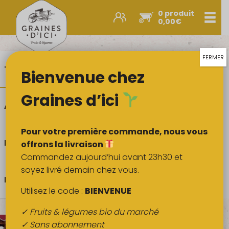
0 produit
Men
0,00
€
Promos et nouveautés
Paniers express
FERMER
Toute l‘actualité
Nos recettes
Bienvenue chez
Légumes & œufs
Fruits
Graines d’ici
Actus des Graines
Consommer de saison
Viandes
Boulangerie
Pour votre première commande, nous vous
Histoires de producteurs
Crémerie
offrons la livraison
Commandez aujourd’hui avant 23h30 et
Poissons
soyez livré demain chez vous.
Épicerie salée
Nos p'tites astuces
Envoyez vos recettes
Utilisez le code :
BIENVENUE
Épicerie sucrée
✓ Fruits & légumes bio du marché
Épices
✓ Sans abonnement