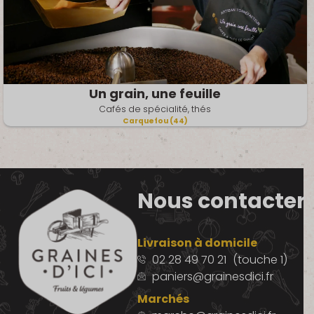
Un grain, une feuille
Cafés de spécialité, thés
Carquefou (44)
Nous contacter
Livraison à domicile
02 28 49 70 21
(touche 1)
paniers@grainesdici.fr
Marchés