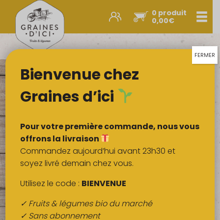
0 produit
Men
0,00
€
Promos et nouveautés
Paniers express
FERMER
Bienvenue chez
Légumes & œufs
Fruits
Graines d’ici
Viandes
Boulangerie
Pour votre première commande, nous vous
Crémerie
offrons la livraison
Commandez aujourd’hui avant 23h30 et
Poissons
soyez livré demain chez vous.
Épicerie salée
Utilisez le code :
BIENVENUE
Épicerie sucrée
✓ Fruits & légumes bio du marché
Épices
✓ Sans abonnement