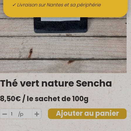
Boissons
✓ Livraison sur Nantes et sa périphérie
Alcools
QUI SOMMES-NOUS ?
FRUITS BIO AU BUREAU
NOS PRODUCTEURS
NOS MARCHÉS
Thé vert nature Sencha
8,50
€
/ le sachet de 100g
Ajouter au panier
/p
quantité
de
Thé