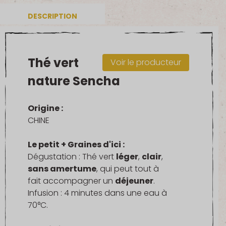
vert
DESCRIPTION
nature
Sencha
Thé vert
Voir le producteur
nature Sencha
Origine :
CHINE
Le petit + Graines d'ici :
Dégustation : Thé vert
léger
,
clair
,
sans amertume
, qui peut tout à
fait accompagner un
déjeuner
.
Infusion : 4 minutes dans une eau à
70°C.