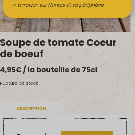
Boissons
✓ Livraison sur Nantes et sa périphérie
Alcools
QUI SOMMES-NOUS ?
Soupe de tomate Coeur
FRUITS BIO AU BUREAU
de boeuf
NOS PRODUCTEURS
4,95
€
/ la bouteille de 75cl
NOS MARCHÉS
Rupture de stock
DESCRIPTION