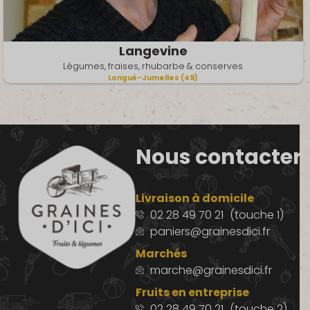
Langevine
Légumes, fraises, rhubarbe & conserves
Longué-Jumelles (49)
Nous contacter
Livraison à domicile
02 28 49 70 21
(touche 1)
paniers@grainesdici.fr
Marchés
marche@grainesdici.fr
Fruits en entreprise
02 28 49 70 21
(touche 2)