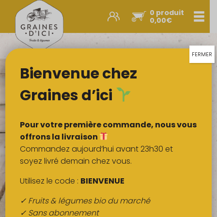
0 produit
Men
0,00
€
Promos et nouveautés
Paniers express
FERMER
Bienvenue chez
Légumes & œufs
Fruits
Graines d’ici
Viandes
Boulangerie
Pour votre première commande, nous vous
Crémerie
offrons la livraison
Commandez aujourd’hui avant 23h30 et
Poissons
soyez livré demain chez vous.
Épicerie salée
Utilisez le code :
BIENVENUE
Épicerie sucrée
✓ Fruits & légumes bio du marché
Épices
✓ Sans abonnement