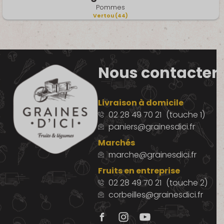
Pommes
Vertou (44)
Nous contacter
Livraison à domicile
02 28 49 70 21
(touche 1)
paniers@grainesdici.fr
Marchés
marche@grainesdici.fr
Fruits en entreprise
02 28 49 70 21
(touche 2)
corbeilles@grainesdici.fr