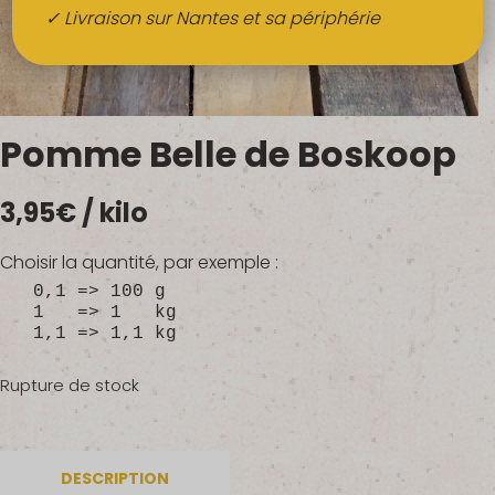
Boissons
✓ Livraison sur Nantes et sa périphérie
Alcools
QUI SOMMES-NOUS ?
Pomme Belle de Boskoop
FRUITS BIO AU BUREAU
3,95
€
/ kilo
NOS PRODUCTEURS
NOS MARCHÉS
Choisir la quantité, par exemple :
0,1 => 100 g
1 => 1 kg
1,1 => 1,1 kg
Rupture de stock
DESCRIPTION