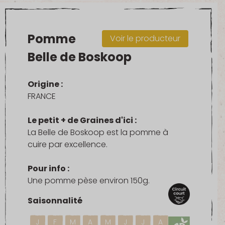
Pomme
Voir le producteur
Belle de Boskoop
Origine :
FRANCE
Le petit + de Graines d'ici :
La Belle de Boskoop est la pomme à
cuire par excellence.
Pour info :
Une pomme pèse environ 150g.
Saisonnalité
J
F
M
A
M
J
J
A