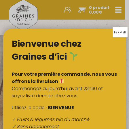
0 produit
Men
0,00
€
Promos et nouveautés
Paniers express
FERMER
Bienvenue chez
Légumes & œufs
Fruits
Graines d’ici
Viandes
Boulangerie
Pour votre première commande, nous vous
Crémerie
offrons la livraison
Commandez aujourd’hui avant 23h30 et
Poissons
soyez livré demain chez vous.
Épicerie salée
Utilisez le code :
BIENVENUE
Épicerie sucrée
✓ Fruits & légumes bio du marché
Épices
✓ Sans abonnement