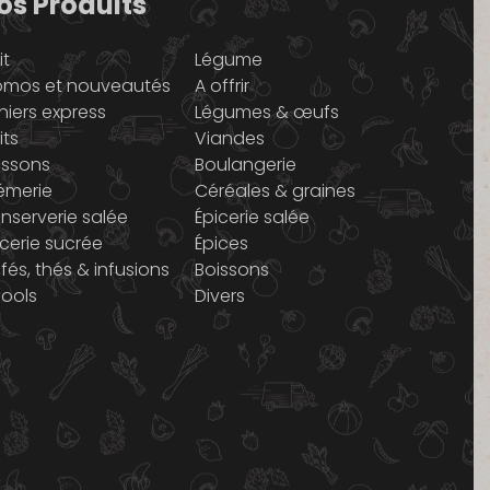
os Produits
it
Légume
omos et nouveautés
A offrir
niers express
Légumes & œufs
its
Viandes
issons
Boulangerie
émerie
Céréales & graines
nserverie salée
Épicerie salée
icerie sucrée
Épices
fés, thés & infusions
Boissons
cools
Divers