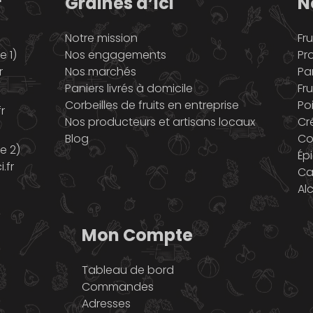
r
Graines d’ici
N
Notre mission
Fru
 1)
Nos engagements
Pr
r
Nos marchés
Pa
Paniers livrés à domicile
Fru
Corbeilles de fruits en entreprise
Po
r
Nos producteurs et artisans locaux
Cr
Blog
Co
e 2)
Ép
.fr
Ca
Al
Mon Compte
Tableau de bord
Commandes
Adresses