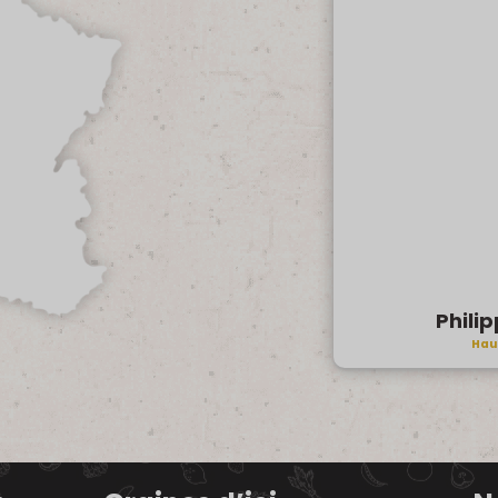
Phili
Hau