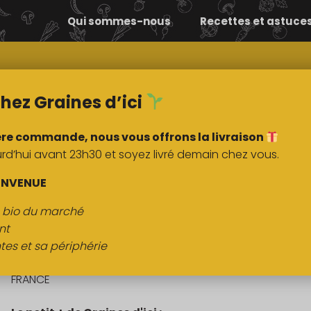
Qui sommes-nous
Recettes et astuce
Comment ça
Nos
marche ?
marchés
hez Graines d’ici
ère commande, nous vous offrons la livraison
’hui avant 23h30 et soyez livré demain chez vous.
DESCRIPTION
ASTUCE
RECETTE
ENVENUE
s bio du marché
Persil plat
nt
tes et sa périphérie
Origine :
FRANCE