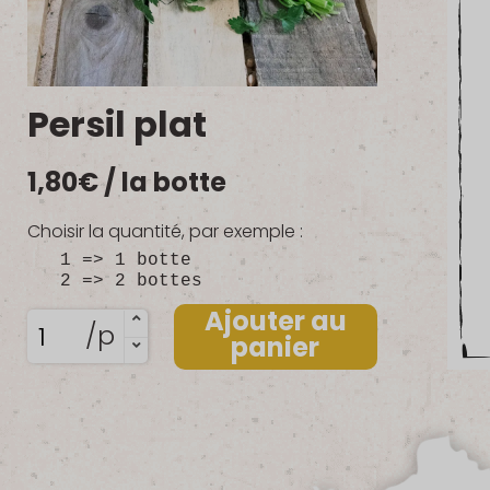
Persil plat
1,80
€
/ la botte
Choisir la quantité, par exemple :
1 => 1 botte
2 => 2 bottes
Ajouter au
quantité
/p
panier
de
Persil
plat