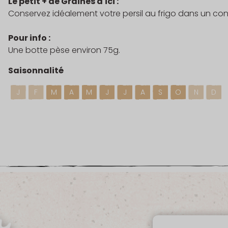
Le petit + de Graines d'ici :
Conservez idéalement votre persil au frigo dans un co
Pour info :
Une botte pèse environ 75g.
Saisonnalité
J
F
M
A
M
J
J
A
S
O
N
D