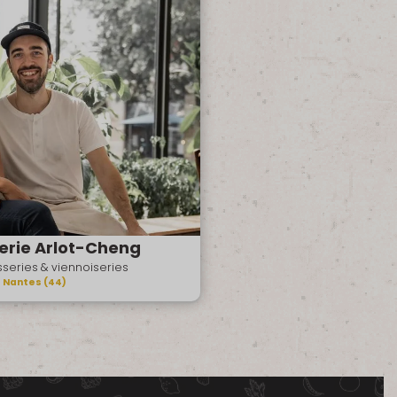
erie Arlot-Cheng
isseries & viennoiseries
Nantes (44)