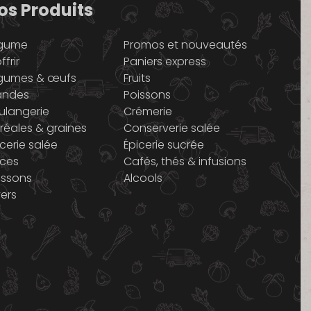
os Produits
gume
Promos et nouveautés
ffrir
Paniers express
gumes & œufs
Fruits
andes
Poissons
ulangerie
Crémerie
réales & graines
Conserverie salée
icerie salée
Épicerie sucrée
ices
Cafés, thés & infusions
issons
Alcools
vers