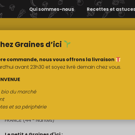
Qui sommes-nous
Recettes et astuce
Comment ça
Nos
marche ?
marchés
hez Graines d’ici
ère commande, nous vous offrons la livraison
’hui avant 23h30 et soyez livré demain chez vous.
DESCRIPTI
ENVENUE
s bio du marché
Pain cacao 100g
nt
tes et sa périphérie
Origine :
FRANCE (44 - Nantes)
Le petit + Graines d'ici :