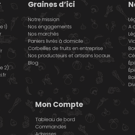
r
Graines d’ici
N
Notre mission
Lé
 1)
Nos engagements
A o
r
Nos marchés
Lé
Paniers livrés à domicile
Vi
Corbeilles de fruits en entreprise
Bo
r
Nos producteurs et artisans locaux
Cé
Blog
Ép
e 2)
Ép
.fr
Bo
Di
Mon Compte
Tableau de bord
Commandes
Adresses