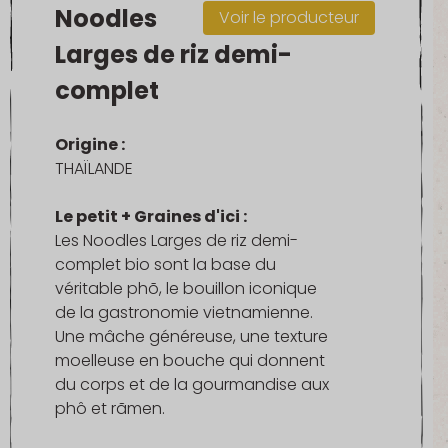
complet
Noodles
Voir le producteur
Larges de riz demi-
complet
Origine :
THAÏLANDE
Le petit + Graines d'ici :
Les Noodles Larges de riz demi-
complet bio sont la base du
véritable phõ, le bouillon iconique
de la gastronomie vietnamienne.
Une mâche généreuse, une texture
moelleuse en bouche qui donnent
du corps et de la gourmandise aux
phô et rãmen.