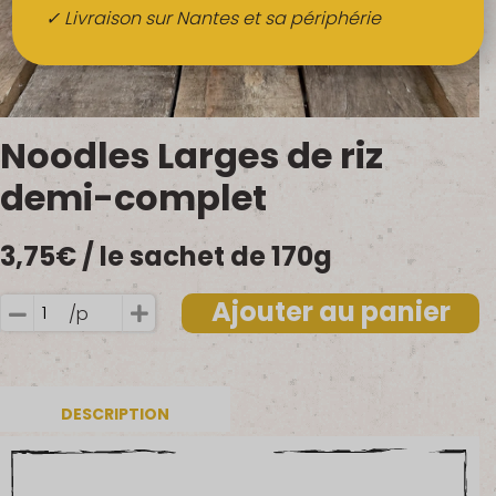
Boissons
✓ Livraison sur Nantes et sa périphérie
Alcools
QUI SOMMES-NOUS ?
Noodles Larges de riz
FRUITS BIO AU BUREAU
demi-complet
NOS PRODUCTEURS
3,75
€
/ le sachet de 170g
NOS MARCHÉS
Ajouter au panier
/p
quantité
de
Noodles
Larges
DESCRIPTION
de
riz
demi-