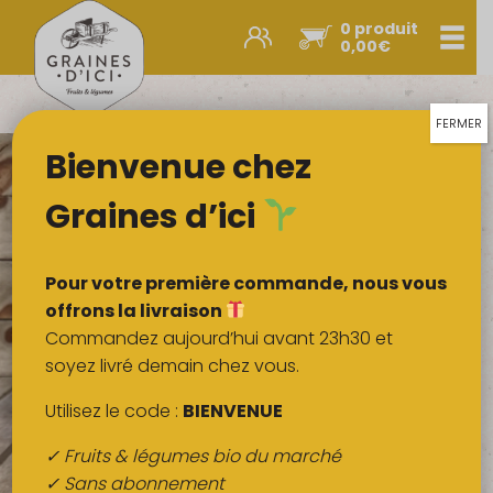
0 produit
Men
0,00
€
Promos et nouveautés
Paniers express
FERMER
Bienvenue chez
Légumes & œufs
Fruits
Graines d’ici
Viandes
Boulangerie
Pour votre première commande, nous vous
Crémerie
offrons la livraison
Commandez aujourd’hui avant 23h30 et
Poissons
soyez livré demain chez vous.
Épicerie salée
Utilisez le code :
BIENVENUE
Épicerie sucrée
✓ Fruits & légumes bio du marché
Épices
✓ Sans abonnement