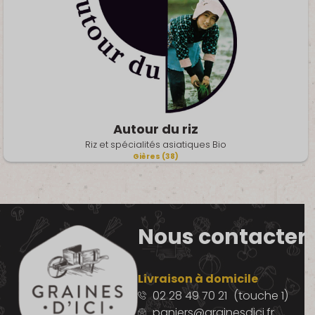
Autour du riz
Riz et spécialités asiatiques Bio
Gières (38)
Nous contacter
Livraison à domicile
02 28 49 70 21
(touche 1)
paniers@grainesdici.fr