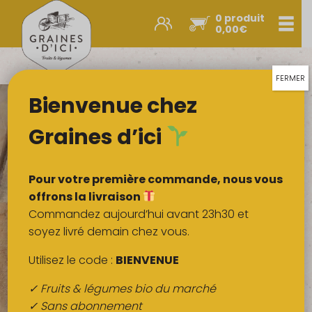
0 produit
Men
0,00
€
Promos et nouveautés
Paniers express
FERMER
Bienvenue chez
Légumes & œufs
Fruits
Graines d’ici
Viandes
Boulangerie
Pour votre première commande, nous vous
Crémerie
offrons la livraison
Commandez aujourd’hui avant 23h30 et
Poissons
soyez livré demain chez vous.
Épicerie salée
Utilisez le code :
BIENVENUE
Épicerie sucrée
✓ Fruits & légumes bio du marché
Épices
✓ Sans abonnement