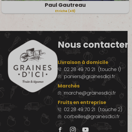
Paul Gautreau
Etriche (49)
Nous contacter
Livraison à domicile
02 28 49 70 21
(touche 1)
paniers@grainesdici.fr
Marchés
marche@grainesdici.fr
Fruits en entreprise
02 28 49 70 21
(touche 2)
corbeilles@grainesdici.fr