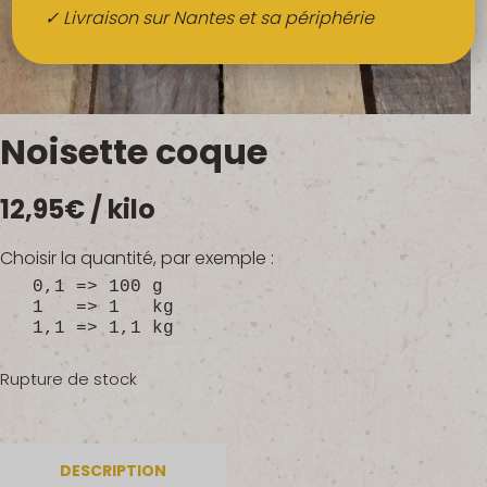
Boissons
✓ Livraison sur Nantes et sa périphérie
Alcools
QUI SOMMES-NOUS ?
Noisette coque
FRUITS BIO AU BUREAU
12,95
€
/ kilo
NOS PRODUCTEURS
NOS MARCHÉS
Choisir la quantité, par exemple :
0,1 => 100 g
1 => 1 kg
1,1 => 1,1 kg
Rupture de stock
DESCRIPTION