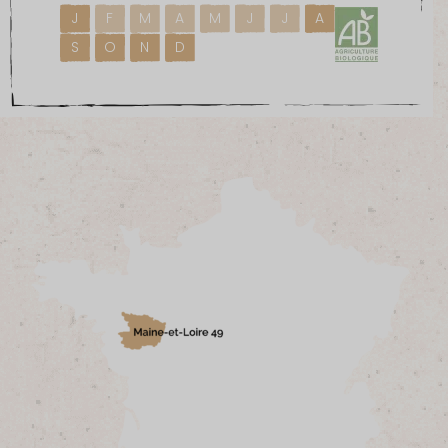
J
F
M
A
M
J
J
A
S
O
N
D