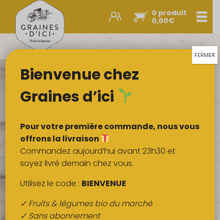
0 produit
Men
0,00
€
Promos et nouveautés
Paniers express
FERMER
Bienvenue chez
Légumes & œufs
Fruits
Graines d’ici
Viandes
Boulangerie
Pour votre première commande, nous vous
Crémerie
offrons la livraison
Commandez aujourd’hui avant 23h30 et
Poissons
soyez livré demain chez vous.
Épicerie salée
Utilisez le code :
BIENVENUE
Épicerie sucrée
✓ Fruits & légumes bio du marché
Épices
✓ Sans abonnement