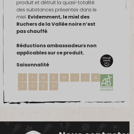
produit et détruit la quasi-totalité
des substances présentes dans le
miel.
Evidemment, le miel des
Ruchers de la Vallée noire n’est
pas chauffé
.
Réductions ambassadeurs non
applicables sur ce produit.
Saisonnalité
J
F
M
A
M
J
J
A
S
O
N
D