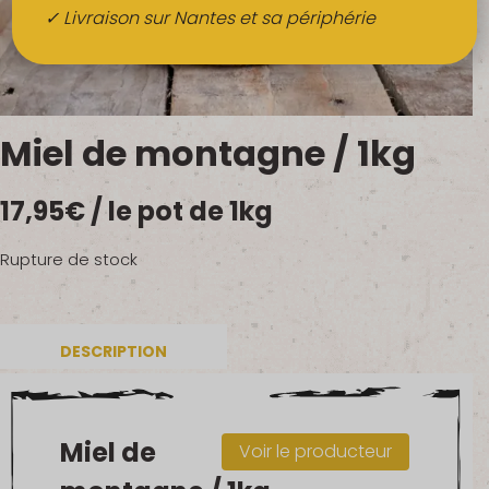
Boissons
✓ Livraison sur Nantes et sa périphérie
Alcools
QUI SOMMES-NOUS ?
Miel de montagne / 1kg
FRUITS BIO AU BUREAU
17,95
€
/ le pot de 1kg
NOS PRODUCTEURS
NOS MARCHÉS
Rupture de stock
DESCRIPTION
Miel de
Voir le producteur