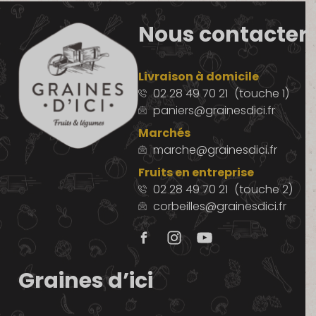
Nous contacter
Livraison à domicile
02 28 49 70 21
(touche 1)
paniers@grainesdici.fr
Marchés
marche@grainesdici.fr
Fruits en entreprise
02 28 49 70 21
(touche 2)
corbeilles@grainesdici.fr
Graines d’ici