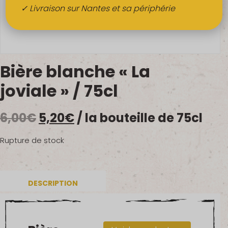
Boissons
✓ Livraison sur Nantes et sa périphérie
Alcools
QUI SOMMES-NOUS ?
Bière blanche « La
FRUITS BIO AU BUREAU
joviale » / 75cl
NOS PRODUCTEURS
Le
Le
6,00
€
5,20
€
/ la bouteille de 75cl
NOS MARCHÉS
prix
prix
Rupture de stock
initial
actuel
était :
est :
DESCRIPTION
6,00€.
5,20€.