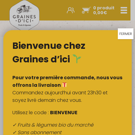
0 produit
Men
0,00
€
Promos et nouveautés
Paniers express
FERMER
Bienvenue chez
Légumes & œufs
Fruits
Graines d’ici
Viandes
Boulangerie
Pour votre première commande, nous vous
Crémerie
offrons la livraison
Commandez aujourd’hui avant 23h30 et
Poissons
soyez livré demain chez vous.
Épicerie salée
Utilisez le code :
BIENVENUE
Épicerie sucrée
✓ Fruits & légumes bio du marché
Épices
✓ Sans abonnement