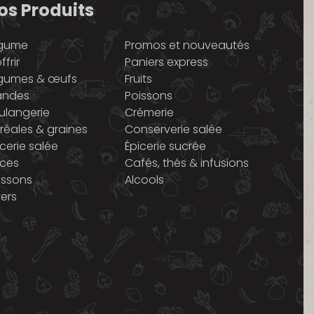
os Produits
gume
Promos et nouveautés
ffrir
Paniers express
gumes & œufs
Fruits
andes
Poissons
ulangerie
Crémerie
réales & graines
Conserverie salée
icerie salée
Épicerie sucrée
ices
Cafés, thés & infusions
issons
Alcools
vers