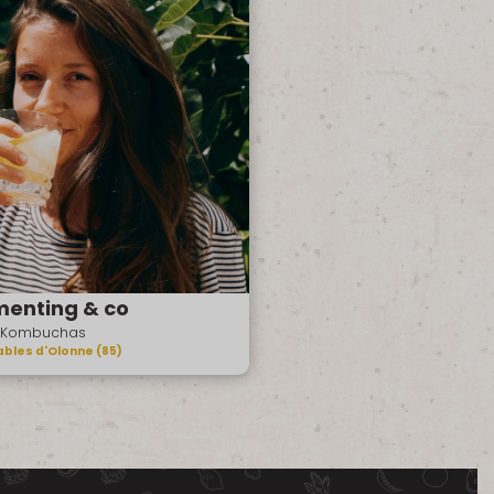
menting & co
Kombuchas
ables d'Olonne (85)