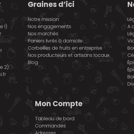
r
Graines d’ici
N
Notre mission
Lé
 1)
Nos engagements
A o
r
Nos marchés
Lé
Paniers livrés à domicile
Vi
Corbeilles de fruits en entreprise
Bo
r
Nos producteurs et artisans locaux
Cé
Blog
Ép
e 2)
Ép
.fr
Bo
Di
Mon Compte
Tableau de bord
Commandes
Adresses