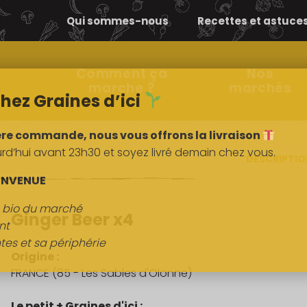
Qui sommes-nous
Recettes et astuce
Comment ça
Nos
marche ?
marchés
hez Graines d’ici
ère commande, nous vous offrons la livraison
’hui avant 23h30 et soyez livré demain chez vous.
DESCRIPTI
ENVENUE
s bio du marché
Ginger Beer x4
nt
tes et sa périphérie
Origine :
FRANCE (85 - Les Sables d'Olonne)
Le petit + Graines d'ici :