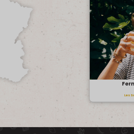
Fer
Les S