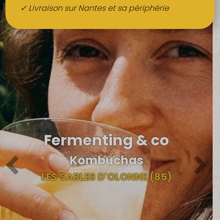
Boissons
✓ Livraison sur Nantes et sa périphérie
Alcools
QUI SOMMES-NOUS ?
FRUITS BIO AU BUREAU
NOS PRODUCTEURS
NOS MARCHÉS
Fermenting & co
Kombuchas
LES SABLES D'OLONNE (85)