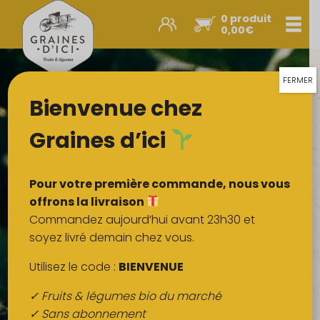
0 produit
Men
0,00
€
Promos et nouveautés
Paniers express
FERMER
Bienvenue chez
Légumes & œufs
Fruits
Graines d’ici
Viandes
Boulangerie
Pour votre première commande, nous vous
Crémerie
offrons la livraison
Commandez aujourd’hui avant 23h30 et
Poissons
soyez livré demain chez vous.
Épicerie salée
Utilisez le code :
BIENVENUE
Épicerie sucrée
✓ Fruits & légumes bio du marché
Épices
✓ Sans abonnement