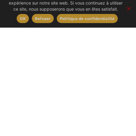
jour avec des associations de saveurs
expérience sur notre site web. Si vous continuez à utiliser
originales.
ce site, nous supposerons que vous en êtes satisfait.
OK
Refuser
Politique de confidentialité
DÉCOUVREZ
SES PRODUITS