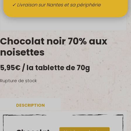
Boissons
✓ Livraison sur Nantes et sa périphérie
Alcools
QUI SOMMES-NOUS ?
Chocolat noir 70% aux
FRUITS BIO AU BUREAU
noisettes
NOS PRODUCTEURS
5,95
€
/ la tablette de 70g
NOS MARCHÉS
Rupture de stock
DESCRIPTION