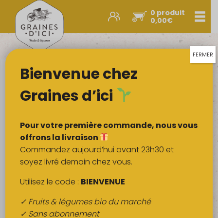
0 produit
Men
0,00
€
Promos et nouveautés
Paniers express
FERMER
Bienvenue chez
Légumes & œufs
Fruits
Graines d’ici
Viandes
Boulangerie
Pour votre première commande, nous vous
Crémerie
offrons la livraison
Commandez aujourd’hui avant 23h30 et
Poissons
soyez livré demain chez vous.
Épicerie salée
Utilisez le code :
BIENVENUE
Épicerie sucrée
✓ Fruits & légumes bio du marché
Épices
✓ Sans abonnement