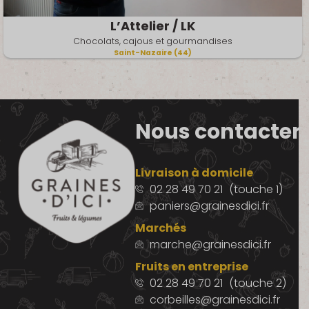
L’Attelier / LK
Chocolats, cajous et gourmandises
Saint-Nazaire (44)
Nous contacter
Livraison à domicile
02 28 49 70 21
(touche 1)
paniers@grainesdici.fr
Marchés
marche@grainesdici.fr
Fruits en entreprise
02 28 49 70 21
(touche 2)
corbeilles@grainesdici.fr