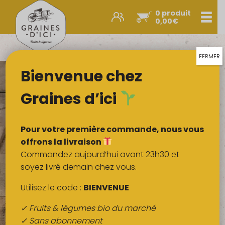
0 produit
Men
0,00
€
Promos et nouveautés
Paniers express
FERMER
Bienvenue chez
Légumes & œufs
Fruits
Graines d’ici
Viandes
Boulangerie
Pour votre première commande, nous vous
Crémerie
offrons la livraison
Commandez aujourd’hui avant 23h30 et
Poissons
soyez livré demain chez vous.
Épicerie salée
Utilisez le code :
BIENVENUE
Épicerie sucrée
✓ Fruits & légumes bio du marché
Épices
✓ Sans abonnement