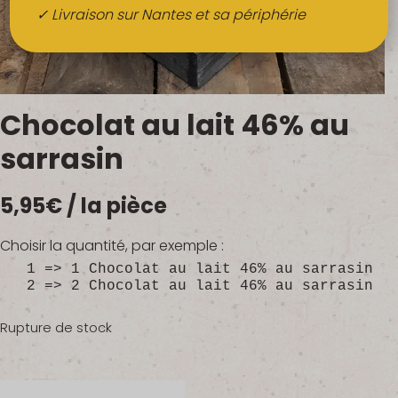
Boissons
✓ Livraison sur Nantes et sa périphérie
Alcools
QUI SOMMES-NOUS ?
Chocolat au lait 46% au
FRUITS BIO AU BUREAU
sarrasin
NOS PRODUCTEURS
5,95
€
/ la pièce
NOS MARCHÉS
Choisir la quantité, par exemple :
1 => 1 Chocolat au lait 46% au sarrasin
2 => 2 Chocolat au lait 46% au sarrasin
Rupture de stock