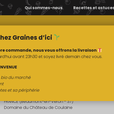
Qui sommes-nous
Recettes et astuce
Comment ça
Nos
marche ?
marchés
hez Graines d’ici
ère commande, nous vous offrons la livraison
’hui avant 23h30 et soyez livré demain chez vous.
DESCRIPTI
ENVENUE
s bio du marché
Chinon rosé 2019
nt
tes et sa périphérie
Origine :
FRANCE (Beaumont-en-Véron - 37)
Domaine du Château de Coulaine