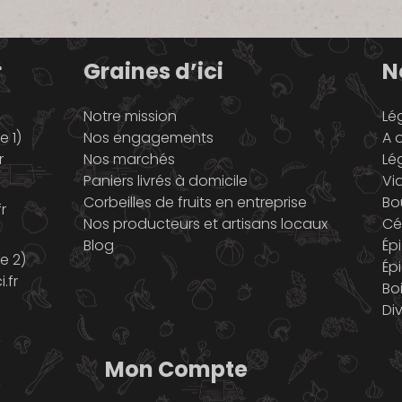
r
Graines d’ici
N
Notre mission
Lé
 1)
Nos engagements
A o
r
Nos marchés
Lé
Paniers livrés à domicile
Vi
Corbeilles de fruits en entreprise
Bo
r
Nos producteurs et artisans locaux
Cé
Blog
Ép
e 2)
Ép
.fr
Bo
Di
Mon Compte