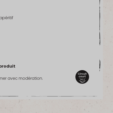
péritif
produit
mmer avec modération.