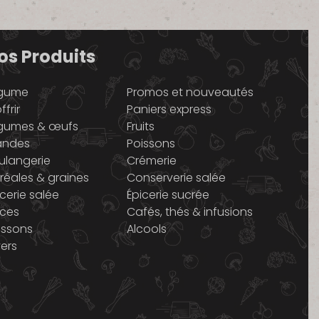
os Produits
gume
Promos et nouveautés
ffrir
Paniers express
gumes & œufs
Fruits
andes
Poissons
ulangerie
Crémerie
réales & graines
Conserverie salée
icerie salée
Épicerie sucrée
ices
Cafés, thés & infusions
issons
Alcools
vers