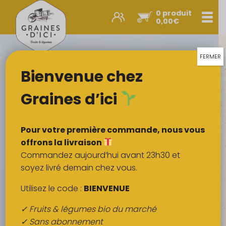
0 produit
Men
0,00
€
Promos et nouveautés
Paniers express
FERMER
Bienvenue chez
Légumes & œufs
Fruits
Graines d’ici
Viandes
Boulangerie
Pour votre première commande, nous vous
Crémerie
offrons la livraison
Commandez aujourd’hui avant 23h30 et
Poissons
soyez livré demain chez vous.
Épicerie salée
Utilisez le code :
BIENVENUE
Épicerie sucrée
✓ Fruits & légumes bio du marché
Épices
✓ Sans abonnement