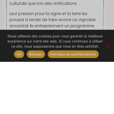
culturale que lors des vinifications.
Leur passion pour la vigne et la terre les
pousse à tenter de faire revivre ce vignoble
ancestral. Ils entreprennent un programme
de replantation sur les parcelles jadis en
Nous utilisons des cookies pour vous garantir la meilleure
production. Leurs cheminements personnels
expérience sur notre site web. Si vous continuez à utiliser
les incitent à une conversion du vignoble en
ce site, nous supposerons que vous en êtes satisfait.
culture biologique, effective depuis 1997.
OK
Refuser
Politique de confidentialité
Les vins du Château de Coulaine s’inscrivent
dans l’AOC Chinon. Les vignes, de cabernet
franc et de chenin, sont plantées sur un
terroir composé aux deux-tiers de coteaux
argilo-calcaires, le reste de plateaux argilo-
siliceux.
En 2017, leur fils Jean de Bonnaventure,
ingénieur Agronome (ENSAT) et diplômé du
DNO (Diplôme National d’Oenologue),