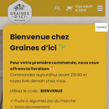
0 produit
Men
0,00
€
Promos et nouveautés
Paniers express
FERMER
Bienvenue chez
Légumes & œufs
Fruits
Graines d’ici
Viandes
Boulangerie
Pour votre première commande, nous vous
Crémerie
offrons la livraison
Commandez aujourd’hui avant 23h30 et
Poissons
soyez livré demain chez vous.
Épicerie salée
Utilisez le code :
BIENVENUE
Épicerie sucrée
✓ Fruits & légumes bio du marché
Épices
✓ Sans abonnement