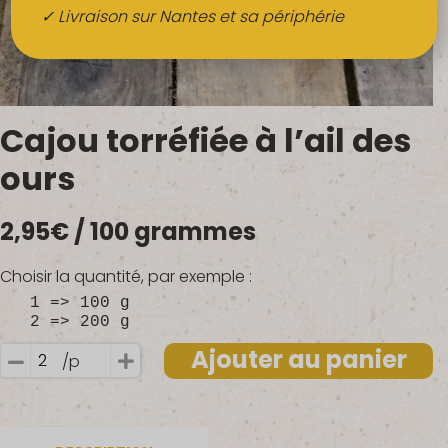
Boissons
✓ Livraison sur Nantes et sa périphérie
Alcools
QUI SOMMES-NOUS ?
Cajou torréfiée à l’ail des
FRUITS BIO AU BUREAU
ours
NOS PRODUCTEURS
2,95
€
/ 100 grammes
NOS MARCHÉS
Choisir la quantité, par exemple :
1 => 100 g
2 => 200 g
Ajouter au panier
/p
quantité
de
Cajou
torréfiée