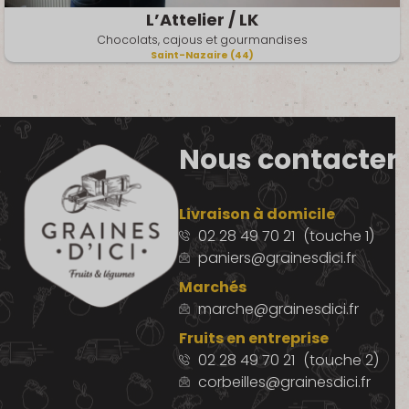
L’Attelier / LK
Chocolats, cajous et gourmandises
Saint-Nazaire (44)
Nous contacter
Livraison à domicile
02 28 49 70 21
(touche 1)
paniers@grainesdici.fr
Marchés
marche@grainesdici.fr
Fruits en entreprise
02 28 49 70 21
(touche 2)
corbeilles@grainesdici.fr