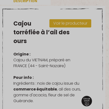
DESCRIPTION
à
l'ail
des
ours
Cajou
Voir le producteur
torréfiée à l’ail des
ours
Origine :
Cajou du VIETNAM, préparé en
FRANCE (44 - Saint-Nazaire)
Pour info :
Ingrédients : noix de cajou issue du
commerce équitable
, ail des ours,
gomme d'acacia, fleur de sel de
Guérande.