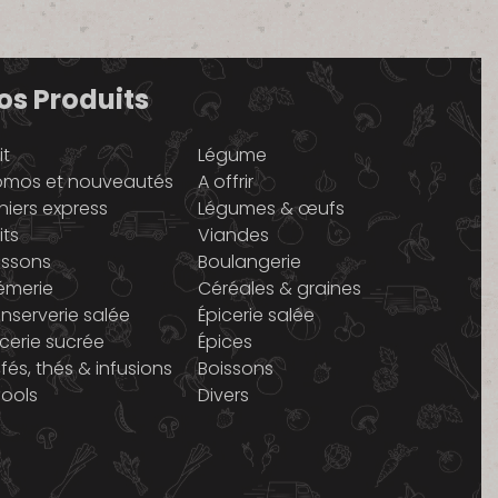
os Produits
it
Légume
omos et nouveautés
A offrir
niers express
Légumes & œufs
its
Viandes
issons
Boulangerie
émerie
Céréales & graines
nserverie salée
Épicerie salée
icerie sucrée
Épices
fés, thés & infusions
Boissons
cools
Divers