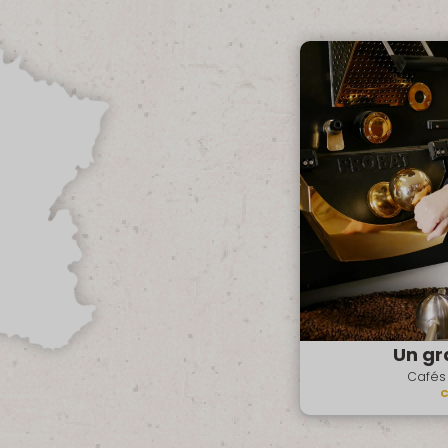
Un gra
Cafés 
C