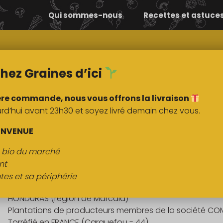
Qui sommes-nous
Recettes et astuce
Comment ça
Nos
marche ?
marchés
hez Graines d’ici
ère commande, nous vous offrons la livraison
’hui avant 23h30 et soyez livré demain chez vous.
DESCRIPTI
ENVENUE
s bio du marché
Café d’Honduras / Moulu 250g
nt
tes et sa périphérie
Origine :
HONDURAS (région de Marcala)
Plantations de producteurs membres de la société CO
Torréfié en FRANCE (Carquefou - 44)