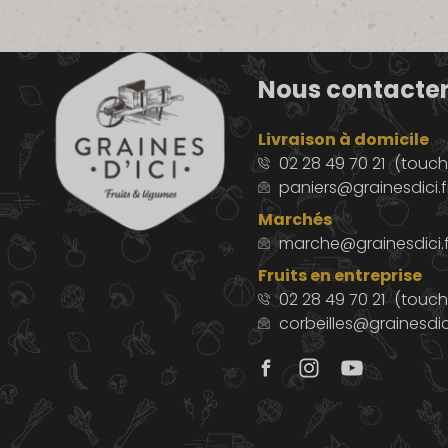
Nous contacte
Livraison à domicile
02 28 49 70 21
(touche
paniers@grainesdici.f
Marchés
marche@grainesdici.f
Fruits en entreprise
02 28 49 70 21
(touch
corbeilles@grainesdici