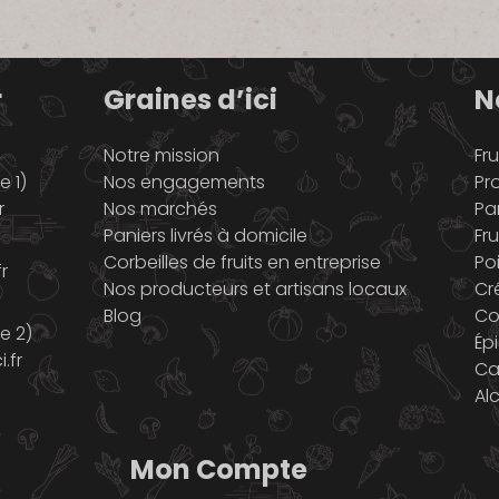
r
Graines d’ici
N
Notre mission
Fru
 1)
Nos engagements
Pr
r
Nos marchés
Pa
Paniers livrés à domicile
Fru
Corbeilles de fruits en entreprise
Po
r
Nos producteurs et artisans locaux
Cr
Blog
Co
e 2)
Ép
.fr
Ca
Al
Mon Compte