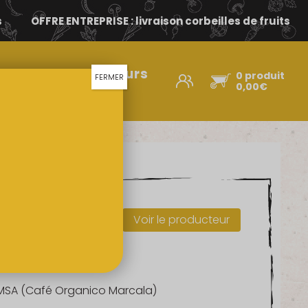
s
OFFRE ENTREPRISE : livraison corbeilles de fruits
Nos producteurs
0 produit
FERMER
d’ici
0,00
€
ON
Voir le producteur
MSA (Café Organico Marcala)