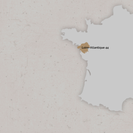
d'Honduras
/
Moulu
250g