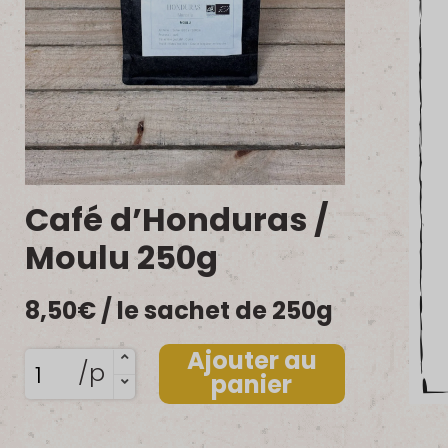
Café d’Honduras /
Moulu 250g
8,50
€
/ le sachet de 250g
Ajouter au
quantité
/p
panier
de
Café