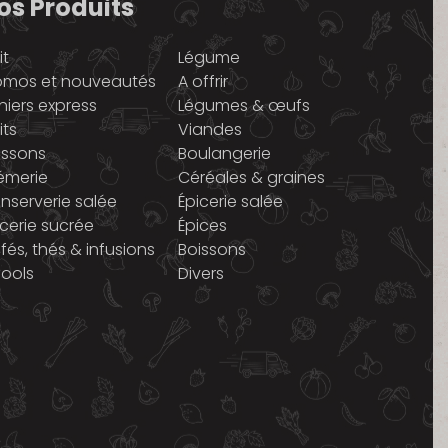
os Produits
it
Légume
omos et nouveautés
A offrir
niers express
Légumes & œufs
its
Viandes
issons
Boulangerie
émerie
Céréales & graines
nserverie salée
Épicerie salée
icerie sucrée
Épices
fés, thés & infusions
Boissons
cools
Divers