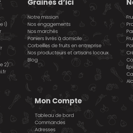
r
Graines d’ici
N
Notre mission
Fru
 1)
Nos engagements
Pr
r
Nos marchés
Pa
Paniers livrés à domicile
Fru
Corbeilles de fruits en entreprise
Po
r
Nos producteurs et artisans locaux
Cr
Blog
Co
e 2)
Ép
.fr
Ca
Al
Mon Compte
Tableau de bord
Commandes
Adresses