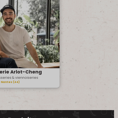
erie Arlot-Cheng
isseries & viennoiseries
Nantes (44)