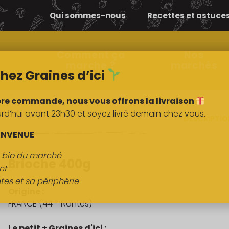
Qui sommes-nous
Recettes et astuce
Comment ça
Nos
marche ?
marchés
hez Graines d’ici
ère commande, nous vous offrons la livraison
’hui avant 23h30 et soyez livré demain chez vous.
DESCRIPTI
ENVENUE
s bio du marché
Brioche 400g
nt
tes et sa périphérie
Origine :
FRANCE (44 - Nantes)
Le petit + Graines d'ici :