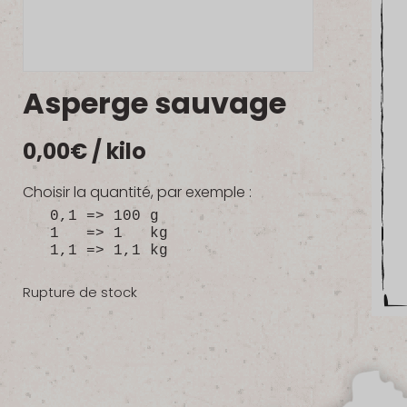
Asperge sauvage
0,00
€
/ kilo
Choisir la quantité, par exemple :
0,1 => 100 g
1 => 1 kg
1,1 => 1,1 kg
Rupture de stock