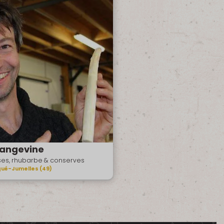
Langevine
ses, rhubarbe & conserves
ué-Jumelles (49)