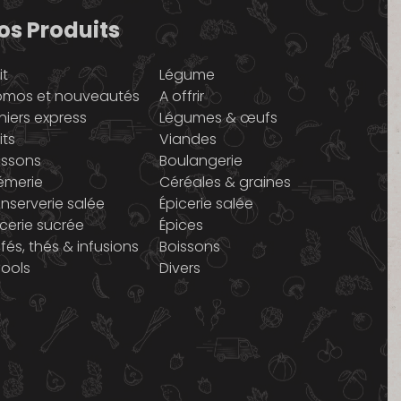
os Produits
it
Légume
omos et nouveautés
A offrir
niers express
Légumes & œufs
its
Viandes
issons
Boulangerie
émerie
Céréales & graines
nserverie salée
Épicerie salée
icerie sucrée
Épices
fés, thés & infusions
Boissons
cools
Divers