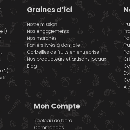
r
Graines d’ici
N
Notre mission
Fru
 1)
Nos engagements
Pr
r
Nos marchés
Pa
Paniers livrés à domicile
Fru
Corbeilles de fruits en entreprise
Po
r
Nos producteurs et artisans locaux
Cr
Blog
Co
e 2)
Ép
.fr
Ca
Al
Mon Compte
Tableau de bord
Commandes