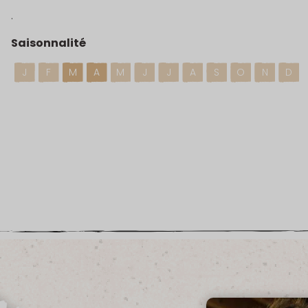
.
Saisonnalité
J
F
M
A
M
J
J
A
S
O
N
D