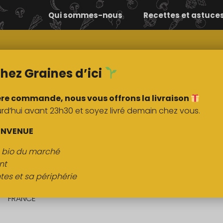
Qui sommes-nous
Recettes et astuce
Comment ça
Nos
marche ?
marchés
hez Graines d’ici
ère commande, nous vous offrons la livraison
’hui avant 23h30 et soyez livré demain chez vous.
DESCRIPTI
ENVENUE
s bio du marché
Asperge sauvage
nt
tes et sa périphérie
Origine :
FRANCE