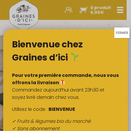
0 produit
Men
0,00
€
Promos et nouveautés
Paniers express
FERMER
Bienvenue chez
Légumes & œufs
Fruits
Graines d’ici
Viandes
Boulangerie
Pour votre première commande, nous vous
Crémerie
offrons la livraison
Commandez aujourd’hui avant 23h30 et
Poissons
soyez livré demain chez vous.
Épicerie salée
Utilisez le code :
BIENVENUE
Épicerie sucrée
✓ Fruits & légumes bio du marché
Épices
✓ Sans abonnement