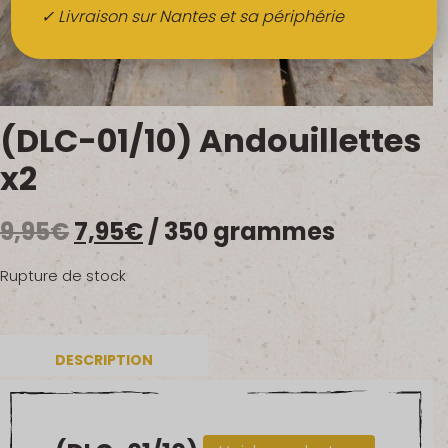
Boissons
✓ Livraison sur Nantes et sa périphérie
Alcools
QUI SOMMES-NOUS ?
(DLC-01/10) Andouillettes
FRUITS BIO AU BUREAU
x2
NOS PRODUCTEURS
Le
Le
9,95
€
7,95
€
/ 350 grammes
NOS MARCHÉS
prix
prix
Rupture de stock
initial
actuel
était :
est :
DESCRIPTION
9,95€.
7,95€.