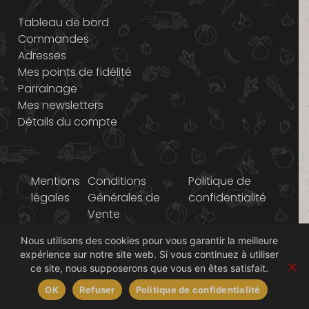
Tableau de bord
Commandes
Adresses
Mes points de fidélité
Parrainage
Mes newsletters
Détails du compte
Mentions
Conditions
Politique de
légales
Générales de
confidentialité
Vente
Nous utilisons des cookies pour vous garantir la meilleure
© 2014-2026 Graines
expérience sur notre site web. Si vous continuez à utiliser
d'ici
ce site, nous supposerons que vous en êtes satisfait.
OK
Refuser
Politique de confidentialité