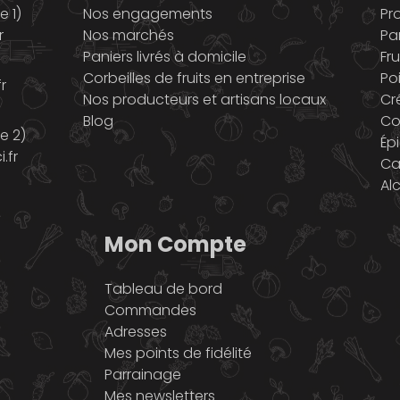
 1)
Nos engagements
Pr
r
Nos marchés
Pa
Paniers livrés à domicile
Fru
Corbeilles de fruits en entreprise
Po
r
Nos producteurs et artisans locaux
Cr
Blog
Co
e 2)
Ép
.fr
Ca
Al
Mon Compte
Tableau de bord
Commandes
Adresses
Mes points de fidélité
Parrainage
Mes newsletters