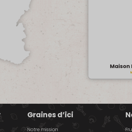
Maison 
M
r
Graines d’ici
N
Notre mission
Fru