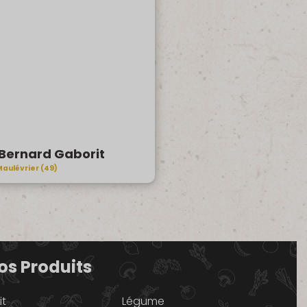
Bernard Gaborit
aulévrier (49)
os Produits
it
Légume