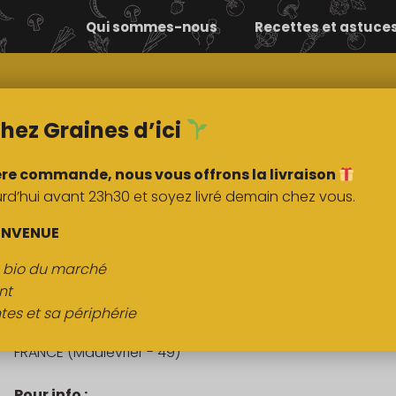
Qui sommes-nous
Recettes et astuce
Comment ça
Nos
marche ?
marchés
hez Graines d’ici
ère commande, nous vous offrons la livraison
’hui avant 23h30 et soyez livré demain chez vous.
DESCRIPTI
ENVENUE
s bio du marché
(DLC-24/06) Crème fraîche 25cl
nt
tes et sa périphérie
Origine :
FRANCE (Maulévrier - 49)
Pour info :