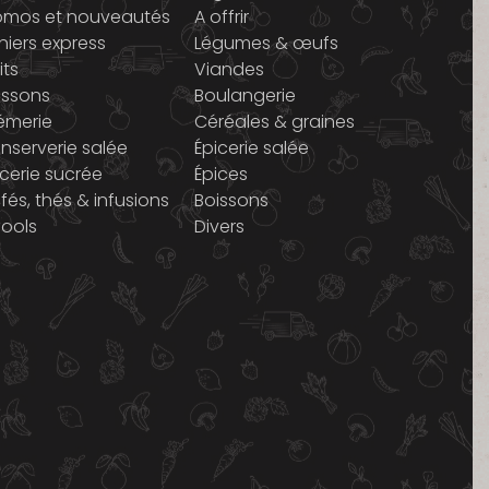
omos et nouveautés
A offrir
niers express
Légumes & œufs
its
Viandes
issons
Boulangerie
émerie
Céréales & graines
nserverie salée
Épicerie salée
icerie sucrée
Épices
fés, thés & infusions
Boissons
cools
Divers