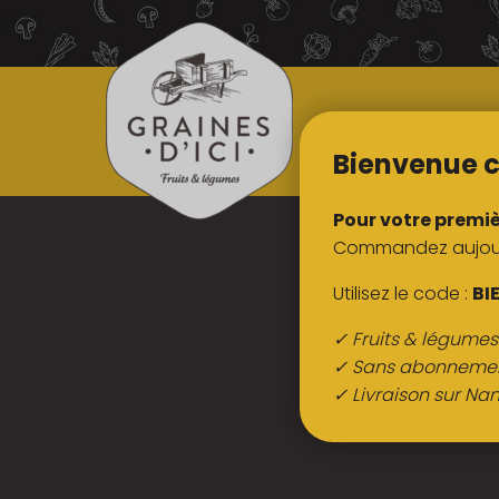
TOUS NOS
PRODUITS
Bienvenue c
Pour votre premi
Commandez aujourd
Utilisez le code :
BI
✓ Fruits & légume
✓ Sans abonneme
✓ Livraison sur Nan