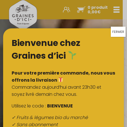
0 produit
Men
0,00
€
Promos et nouveautés
Paniers express
FERMER
Bienvenue chez
Légumes & œufs
Fruits
Graines d’ici
Viandes
Boulangerie
Pour votre première commande, nous vous
Crémerie
offrons la livraison
Commandez aujourd’hui avant 23h30 et
Poissons
soyez livré demain chez vous.
Épicerie salée
Utilisez le code :
BIENVENUE
Épicerie sucrée
✓ Fruits & légumes bio du marché
Épices
✓ Sans abonnement