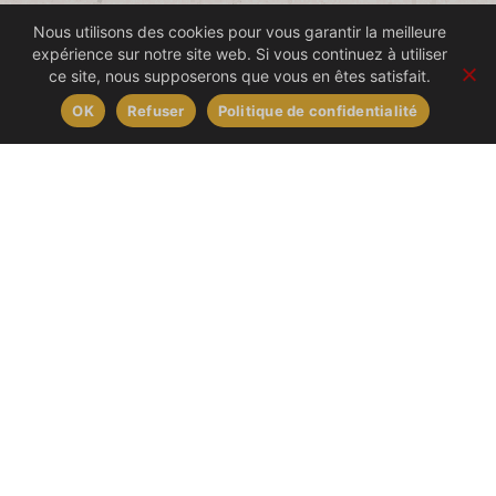
Nous utilisons des cookies pour vous garantir la meilleure
DÉCOUVREZ
expérience sur notre site web. Si vous continuez à utiliser
ce site, nous supposerons que vous en êtes satisfait.
SES PRODUITS
OK
Refuser
Politique de confidentialité
Tonic pamplemousse rose & basilic
6,95
€
/ les 4 bouteilles de 20cl
Sulniac (56) | France
A consommer seul ou avec du Gin
/p
quantité
de
Tonic
pamplemousse
rose