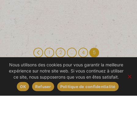
1
2
…
4
5
Nous utilisons des cookies pour vous garantir la meilleure
expérience sur notre site web. Si vous continuez à utiliser
ce site, nous supposerons que vous en êtes satisfait.
Nous contacter
OK
Refuser
Politique de confidentialité
Livraison à domicile
02 28 49 70 21
(touche 1)
paniers@grainesdici.fr
Marchés
marche@grainesdici.fr