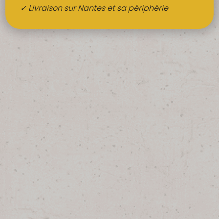
Boissons
✓ Livraison sur Nantes et sa périphérie
Alcools
QUI SOMMES-NOUS ?
FRUITS BIO AU BUREAU
NOS PRODUCTEURS
NOS MARCHÉS