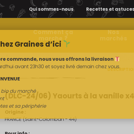
Qui sommes-nous
Recettes et astuce
Comment ça
Nos
marche ?
marchés
hez Graines d’ici
ère commande, nous vous offrons la livraison
’hui avant 23h30 et soyez livré demain chez vous.
DESCRIPTI
ENVENUE
s bio du marché
(DLC-24/06) Yaourts à la vanille x
nt
tes et sa périphérie
Origine :
FRANCE (Saint-Colomban - 44)
Pour info :