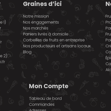
r
Graines d’ici
N
Notre mission
Fru
 1)
Nos engagements
Pr
r
Nos marchés
Pa
Paniers livrés à domicile
Fru
Corbeilles de fruits en entreprise
Po
r
Nos producteurs et artisans locaux
Cr
Blog
Co
e 2)
Ép
.fr
Ca
Al
Mon Compte
Tableau de bord
Commandes
Adresses