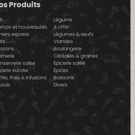
os Produits
it
Légume
omos et nouveautés
A offrir
niers express
Légumes & œufs
its
Viandes
issons
Boulangerie
émerie
Céréales & graines
nserverie salée
Épicerie salée
icerie sucrée
Épices
fés, thés & infusions
Boissons
cools
Divers