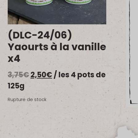
(DLC-24/06)
Yaourts à la vanille
x4
Le
Le
3,75
€
2,50
€
/ les 4 pots de
prix
prix
125g
initial
actuel
Rupture de stock
était :
est :
3,75€.
2,50€.