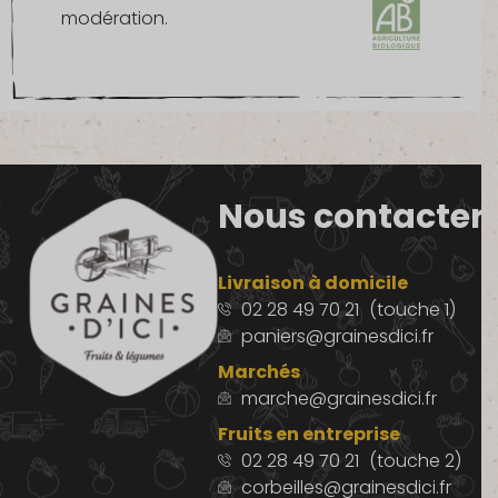
modération.
Nous contacter
Livraison à domicile
02 28 49 70 21
(touche 1)
paniers@grainesdici.fr
Marchés
marche@grainesdici.fr
Fruits en entreprise
02 28 49 70 21
(touche 2)
corbeilles@grainesdici.fr