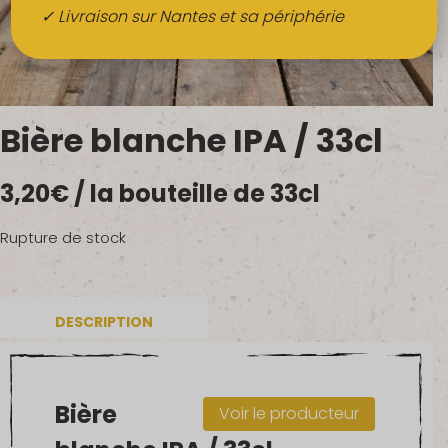
Boissons
✓ Livraison sur Nantes et sa périphérie
Alcools
QUI SOMMES-NOUS ?
Bière blanche IPA / 33cl
FRUITS BIO AU BUREAU
3,20
€
/ la bouteille de 33cl
NOS PRODUCTEURS
NOS MARCHÉS
Rupture de stock
DESCRIPTION
Bière
Voir le producteur