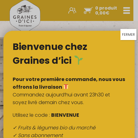
0 produit
Men
0,00
€
Promos et nouveautés
Paniers express
FERMER
Bienvenue chez
Légumes & œufs
Fruits
Graines d’ici
Viandes
Boulangerie
Pour votre première commande, nous vous
Crémerie
offrons la livraison
Commandez aujourd’hui avant 23h30 et
Poissons
soyez livré demain chez vous.
Épicerie salée
Utilisez le code :
BIENVENUE
Épicerie sucrée
✓ Fruits & légumes bio du marché
Épices
✓ Sans abonnement