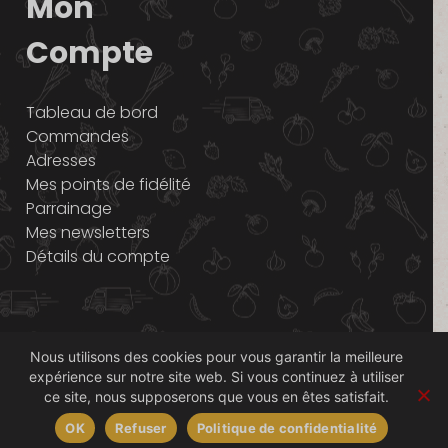
Mon
Compte
Tableau de bord
Commandes
Adresses
Mes points de fidélité
Parrainage
Mes newsletters
Détails du compte
Mentions
Conditions
Politique de
Nous utilisons des cookies pour vous garantir la meilleure
légales
Générales de
confidentialité
expérience sur notre site web. Si vous continuez à utiliser
Vente
ce site, nous supposerons que vous en êtes satisfait.
OK
Refuser
Politique de confidentialité
© 2014-2026 Graines