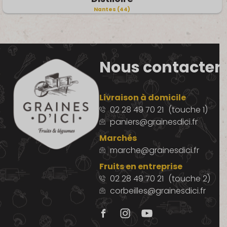
Nantes (44)
Nous contacter
Livraison à domicile
02 28 49 70 21
(touche 1)
paniers@grainesdici.fr
Marchés
marche@grainesdici.fr
Fruits en entreprise
02 28 49 70 21
(touche 2)
corbeilles@grainesdici.fr