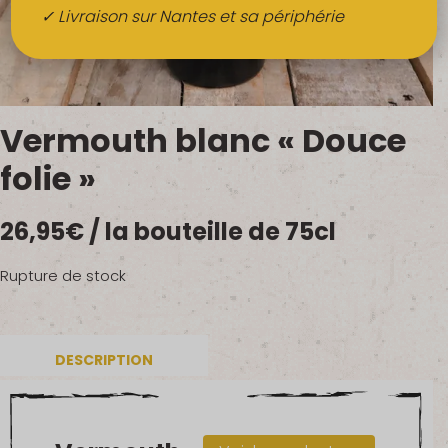
Boissons
✓ Livraison sur Nantes et sa périphérie
Alcools
QUI SOMMES-NOUS ?
Vermouth blanc « Douce
FRUITS BIO AU BUREAU
folie »
NOS PRODUCTEURS
26,95
€
/ la bouteille de 75cl
NOS MARCHÉS
Rupture de stock
DESCRIPTION