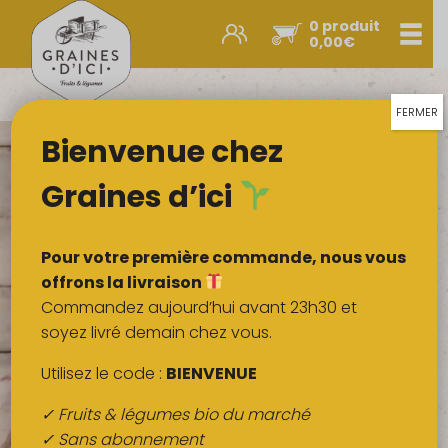
0 produit
Men
0,00
€
Promos et nouveautés
Paniers express
FERMER
Bienvenue chez
Légumes & œufs
Fruits
Graines d’ici
Viandes
Boulangerie
Pour votre première commande, nous vous
Crémerie
offrons la livraison
Commandez aujourd’hui avant 23h30 et
Poissons
soyez livré demain chez vous.
Épicerie salée
Utilisez le code :
BIENVENUE
Épicerie sucrée
✓ Fruits & légumes bio du marché
Épices
✓ Sans abonnement