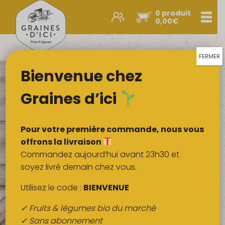
0 produit
Men
0,00
€
Promos et nouveautés
Paniers express
FERMER
Bienvenue chez
Légumes & œufs
Fruits
Graines d’ici
Viandes
Boulangerie
Pour votre première commande, nous vous
Crémerie
offrons la livraison
Commandez aujourd’hui avant 23h30 et
Poissons
soyez livré demain chez vous.
Épicerie salée
Utilisez le code :
BIENVENUE
Épicerie sucrée
✓ Fruits & légumes bio du marché
Épices
✓ Sans abonnement