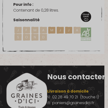
Pour info :
Contenant de 0,28 litres.
Saisonnalité
J
F
M
A
M
J
J
A
S
O
N
D
Nous contacter
Livraison à domicile
02 28 49 70 21
(touche 1)
paniers@grainesdici.fr