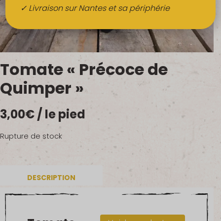
Boissons
✓ Livraison sur Nantes et sa périphérie
Alcools
QUI SOMMES-NOUS ?
Tomate « Précoce de
FRUITS BIO AU BUREAU
Quimper »
NOS PRODUCTEURS
3,00
€
/ le pied
NOS MARCHÉS
Rupture de stock
DESCRIPTION