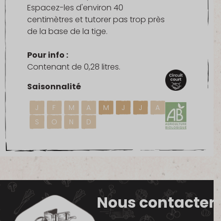
Espacez-les d'environ 40
centimètres et tutorer pas trop près
de la base de la tige.
Pour info :
Contenant de 0,28 litres.
Saisonnalité
J
F
M
A
M
J
J
A
S
O
N
D
Nous contacter