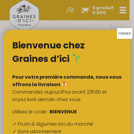
0 produit
Men
0,00
€
Promos et nouveautés
Paniers express
FERMER
Bienvenue chez
Légumes & œufs
Fruits
Graines d’ici
Viandes
Boulangerie
Pour votre première commande, nous vous
Crémerie
offrons la livraison
Commandez aujourd’hui avant 23h30 et
Poissons
soyez livré demain chez vous.
Épicerie salée
Utilisez le code :
BIENVENUE
Épicerie sucrée
✓ Fruits & légumes bio du marché
Épices
✓ Sans abonnement