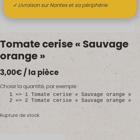
Boissons
✓ Livraison sur Nantes et sa périphérie
Alcools
QUI SOMMES-NOUS ?
Tomate cerise « Sauvage
FRUITS BIO AU BUREAU
orange »
NOS PRODUCTEURS
3,00
€
/ la pièce
NOS MARCHÉS
Choisir la quantité, par exemple :
1 => 1 Tomate cerise « Sauvage orange »
2 => 2 Tomate cerise « Sauvage orange »
Rupture de stock