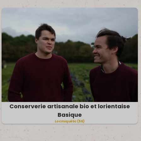
Conserverie artisanale bio et lorientaise
Basique
Locmiquélic (56)