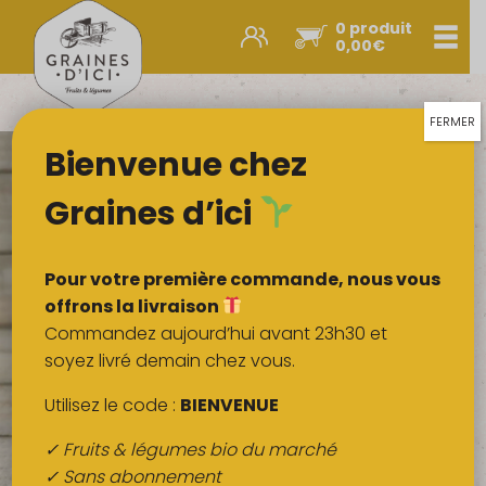
0 produit
Men
0,00
€
Promos et nouveautés
Paniers express
FERMER
Bienvenue chez
Légumes & œufs
Fruits
Graines d’ici
Viandes
Boulangerie
Pour votre première commande, nous vous
Crémerie
offrons la livraison
Commandez aujourd’hui avant 23h30 et
Poissons
soyez livré demain chez vous.
Épicerie salée
Utilisez le code :
BIENVENUE
Épicerie sucrée
✓ Fruits & légumes bio du marché
Épices
✓ Sans abonnement