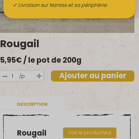
Boissons
✓ Livraison sur Nantes et sa périphérie
Alcools
QUI SOMMES-NOUS ?
Rougail
FRUITS BIO AU BUREAU
5,95
€
/ le pot de 200g
NOS PRODUCTEURS
NOS MARCHÉS
Ajouter au panier
/p
quantité
de
Rougail
DESCRIPTION
Rougail
Voir le producteur