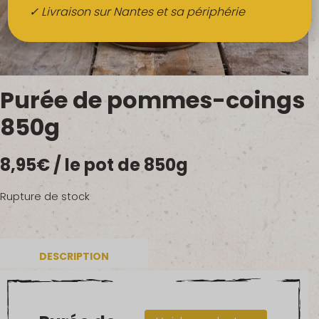
Boissons
✓ Livraison sur Nantes et sa périphérie
Alcools
QUI SOMMES-NOUS ?
Purée de pommes-coings
FRUITS BIO AU BUREAU
850g
NOS PRODUCTEURS
8,95
€
/ le pot de 850g
NOS MARCHÉS
Rupture de stock
DESCRIPTION