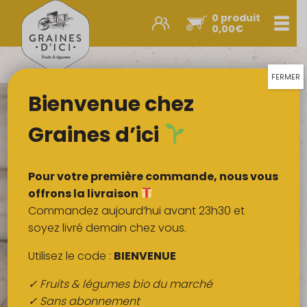
0 produit
Men
0,00
€
Promos et nouveautés
Paniers express
FERMER
Bienvenue chez
Légumes & œufs
Fruits
Graines d’ici
Viandes
Boulangerie
Pour votre première commande, nous vous
Crémerie
offrons la livraison
Commandez aujourd’hui avant 23h30 et
Poissons
soyez livré demain chez vous.
Épicerie salée
Utilisez le code :
BIENVENUE
Épicerie sucrée
✓ Fruits & légumes bio du marché
Épices
✓ Sans abonnement