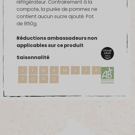
réfrigérateur. Contrairement à la
compote, la purée de pommes ne
contient aucun sucre ajouté. Pot
de 850g.
Réductions ambassadeurs non
applicables sur ce produit
Saisonnalité
J
F
M
A
M
J
J
A
S
O
N
D