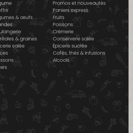
gume
Promos et nouveautés
ffrir
Paniers express
gumes & œufs
Fruits
andes
Poissons
ulangerie
Crémerie
réales & graines
Conserverie salée
icerie salée
Épicerie sucrée
ices
Cafés, thés & infusions
issons
Alcools
vers