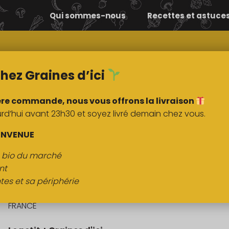
Qui sommes-nous
Recettes et astuce
Comment ça
Nos
marche ?
marchés
hez Graines d’ici
ère commande, nous vous offrons la livraison
’hui avant 23h30 et soyez livré demain chez vous.
DESCRIPTION
ENVENUE
s bio du marché
Pommes déclassées 2 kg
nt
tes et sa périphérie
Origine :
FRANCE