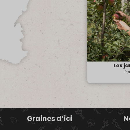
Les ja
Po
r
Graines d’ici
N