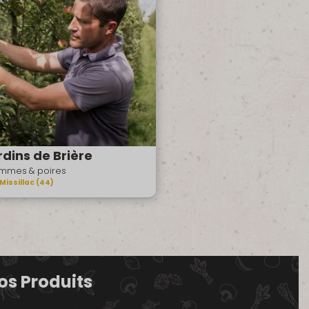
rdins de Brière
mmes & poires
Missillac (44)
os Produits