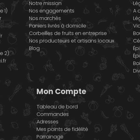
Notre mission
Lé
 1)
Nos engagements
A o
r
Nos marchés
Lé
Paniers livrés à domicile
Vi
Corbeilles de fruits en entreprise
Bo
r
Nos producteurs et artisans locaux
Cé
Blog
Ép
e 2)
Ép
.fr
Bo
Di
Mon Compte
Tableau de bord
Commandes
Adresses
Mes points de fidélité
Parrainage