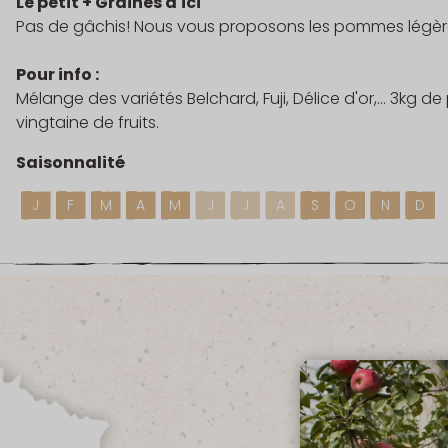
Le petit + Graines d'ici
Pas de gâchis! Nous vous proposons les pommes légè
Pour info :
Mélange des variétés Belchard, Fuji, Délice d'or,... 3kg
vingtaine de fruits.
Saisonnalité
J
F
M
A
M
J
J
A
S
O
N
D