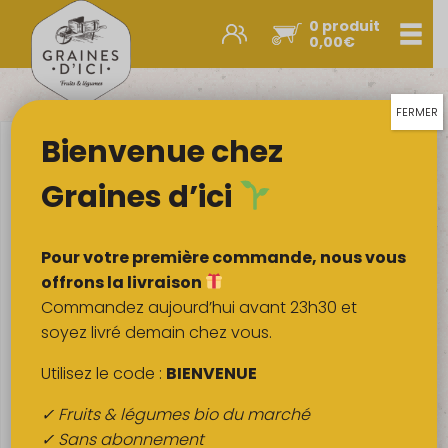
0 produit
Men
0,00
€
Promos et nouveautés
Paniers express
FERMER
Bienvenue chez
Légumes & œufs
Fruits
Graines d’ici
Viandes
Boulangerie
Pour votre première commande, nous vous
Crémerie
offrons la livraison
Commandez aujourd’hui avant 23h30 et
Poissons
soyez livré demain chez vous.
Épicerie salée
Utilisez le code :
BIENVENUE
Épicerie sucrée
✓ Fruits & légumes bio du marché
Épices
✓ Sans abonnement