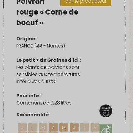
Poivron
Voir le producteur
rouge « Corne de
boeuf »
Origine :
FRANCE (44 - Nantes)
Le petit + de Graines d'ici :
Les plants de poivrons sont
sensibles aux températures
inférieures à 10°C.
Pour info :
Contenant de 0,28 litres.
Saisonnalité
J
F
M
A
M
J
J
A