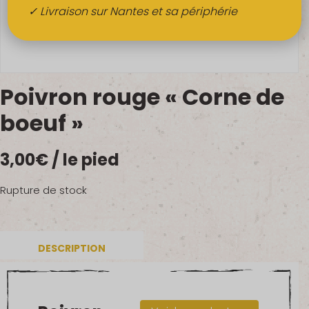
Boissons
✓ Livraison sur Nantes et sa périphérie
Alcools
QUI SOMMES-NOUS ?
Poivron rouge « Corne de
FRUITS BIO AU BUREAU
boeuf »
NOS PRODUCTEURS
3,00
€
/ le pied
NOS MARCHÉS
Rupture de stock
DESCRIPTION