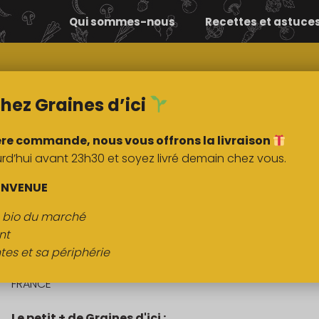
Qui sommes-nous
Recettes et astuce
Comment ça
Nos
marche ?
marchés
hez Graines d’ici
ère commande, nous vous offrons la livraison
’hui avant 23h30 et soyez livré demain chez vous.
DESCRIPTI
ENVENUE
s bio du marché
Poire Harovin Sundown
nt
tes et sa périphérie
Origine :
FRANCE
Le petit + de Graines d'ici :