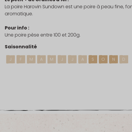
La poire Harovin Sundown est une poire à peau fine, f
aromatique.
Pour info :
Une poire pèse entre 100 et 200g.
Saisonnalité
J
F
M
A
M
J
J
A
S
O
N
D