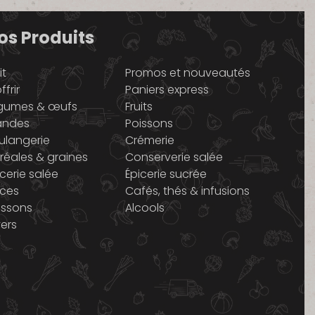
os Produits
it
Promos et nouveautés
ffrir
Paniers express
gumes & œufs
Fruits
andes
Poissons
ulangerie
Crémerie
réales & graines
Conserverie salée
icerie salée
Épicerie sucrée
ices
Cafés, thés & infusions
issons
Alcools
vers