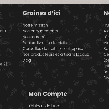
r
Graines d’ici
N
Notre mission
Fru
 1)
Nos engagements
A o
r
Nos marchés
Lé
Paniers livrés à domicile
Vi
Corbeilles de fruits en entreprise
Bo
r
Nos producteurs et artisans locaux
Cé
Blog
Ép
e 2)
Ép
.fr
Bo
Di
Mon Compte
Tableau de bord