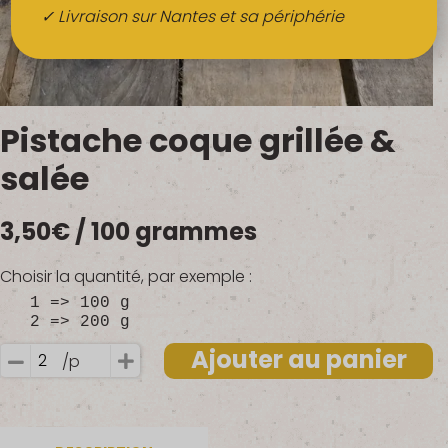
Boissons
✓ Livraison sur Nantes et sa périphérie
Alcools
QUI SOMMES-NOUS ?
Pistache coque grillée &
FRUITS BIO AU BUREAU
salée
NOS PRODUCTEURS
3,50
€
/ 100 grammes
NOS MARCHÉS
Choisir la quantité, par exemple :
1 => 100 g
2 => 200 g
Ajouter au panier
/p
quantité
de
Pistache
coque