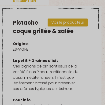
DESCRIPTION
grillée
&
salée
Pistache
Voir le producteur
coque grillée & salée
Origine :
ESPAGNE
Le petit + Graines d'ici :
Ces pignons de pin sont issus de la
variété Pinus Pinea, traditionnelle du
bassin méditerranéen. Il n'est que
légèrement brossé pour préserver
ses arômes typiques de résineux.
Pour info :