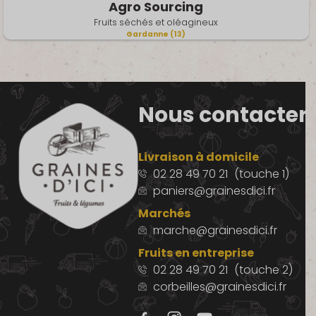
Agro Sourcing
Fruits séchés et oléagineux
Gardanne (13)
Nous contacter
Livraison à domicile
02 28 49 70 21
(touche 1)
paniers@grainesdici.fr
Marchés
marche@grainesdici.fr
Fruits en entreprise
02 28 49 70 21
(touche 2)
corbeilles@grainesdici.fr