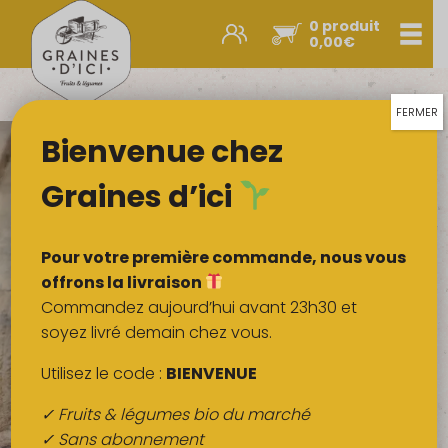
0 produit
Men
0,00
€
Promos et nouveautés
Paniers express
FERMER
Bienvenue chez
Légumes & œufs
Fruits
Graines d’ici
Viandes
Boulangerie
Pour votre première commande, nous vous
Crémerie
offrons la livraison
Commandez aujourd’hui avant 23h30 et
Poissons
soyez livré demain chez vous.
Épicerie salée
Utilisez le code :
BIENVENUE
Épicerie sucrée
✓ Fruits & légumes bio du marché
Épices
✓ Sans abonnement