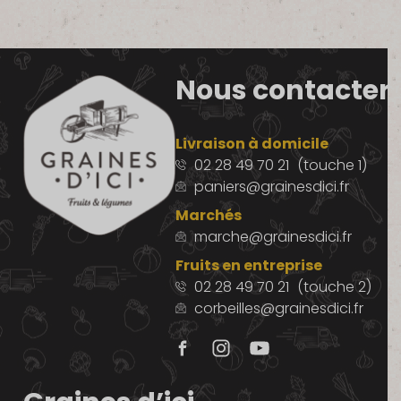
Nous contacter
Livraison à domicile
02 28 49 70 21
(touche 1)
paniers@grainesdici.fr
Marchés
marche@grainesdici.fr
Fruits en entreprise
02 28 49 70 21
(touche 2)
corbeilles@grainesdici.fr