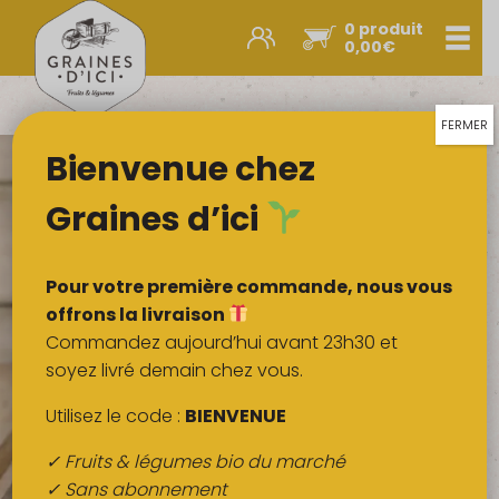
0 produit
Men
0,00
€
Promos et nouveautés
Paniers express
FERMER
Bienvenue chez
Légumes & œufs
Fruits
Graines d’ici
Viandes
Boulangerie
Pour votre première commande, nous vous
Crémerie
offrons la livraison
Commandez aujourd’hui avant 23h30 et
Poissons
soyez livré demain chez vous.
Épicerie salée
Utilisez le code :
BIENVENUE
Épicerie sucrée
✓ Fruits & légumes bio du marché
Épices
✓ Sans abonnement