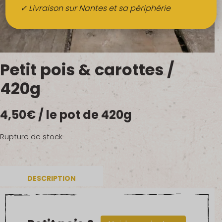
Boissons
✓ Livraison sur Nantes et sa périphérie
Alcools
QUI SOMMES-NOUS ?
Petit pois & carottes /
FRUITS BIO AU BUREAU
420g
NOS PRODUCTEURS
4,50
€
/ le pot de 420g
NOS MARCHÉS
Rupture de stock
DESCRIPTION