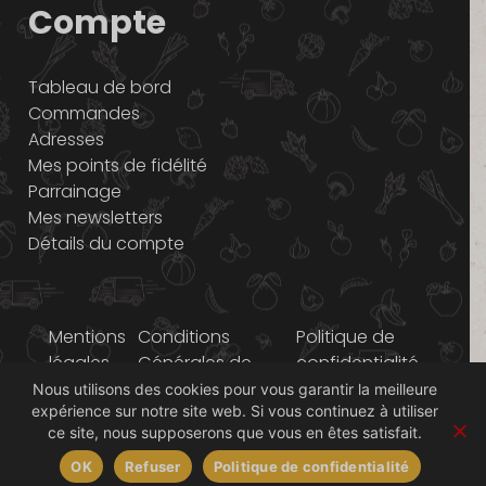
Compte
Tableau de bord
Commandes
Adresses
Mes points de fidélité
Parrainage
Mes newsletters
Détails du compte
Mentions
Conditions
Politique de
légales
Générales de
confidentialité
Vente
Nous utilisons des cookies pour vous garantir la meilleure
expérience sur notre site web. Si vous continuez à utiliser
ce site, nous supposerons que vous en êtes satisfait.
© 2014-2026 Graines
OK
Refuser
Politique de confidentialité
d'ici