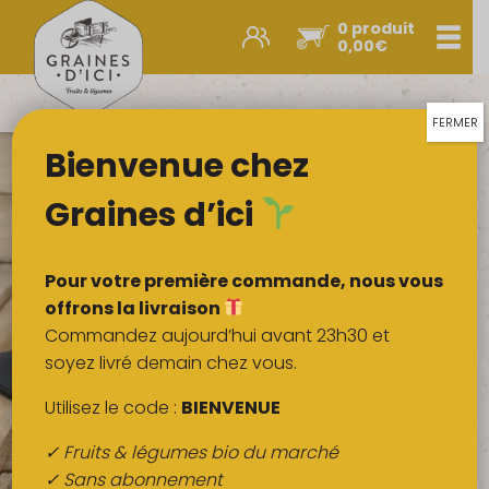
0 produit
Men
0,00
€
Promos et nouveautés
Paniers express
FERMER
Bienvenue chez
Légumes & œufs
Fruits
Graines d’ici
Viandes
Boulangerie
Pour votre première commande, nous vous
Crémerie
offrons la livraison
Commandez aujourd’hui avant 23h30 et
Poissons
soyez livré demain chez vous.
Épicerie salée
Utilisez le code :
BIENVENUE
Épicerie sucrée
✓ Fruits & légumes bio du marché
Épices
✓ Sans abonnement