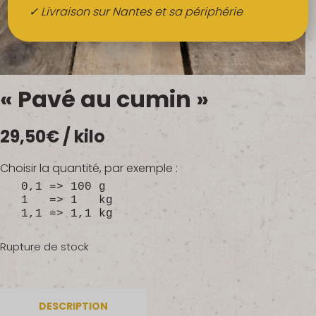
Boissons
✓ Livraison sur Nantes et sa périphérie
Alcools
QUI SOMMES-NOUS ?
« Pavé au cumin »
FRUITS BIO AU BUREAU
29,50
€
/ kilo
NOS PRODUCTEURS
NOS MARCHÉS
Choisir la quantité, par exemple :
0,1 => 100 g
1 => 1 kg
1,1 => 1,1 kg
Rupture de stock
DESCRIPTION