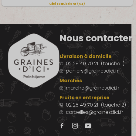
Châteaubriant (44)
Nous contacter
Livraison à domicile
02 28 49 70 21
(touche 1)
paniers@grainesdici.fr
Marchés
marche@grainesdici.fr
Fruits en entreprise
02 28 49 70 21
(touche 2)
corbeilles@grainesdici.fr