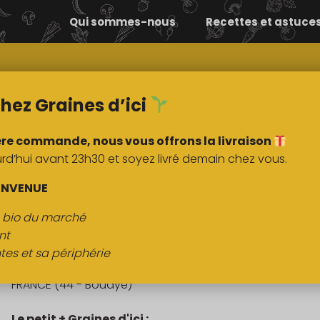
Qui sommes-nous
Recettes et astuce
Comment ça
Nos
marche ?
marchés
hez Graines d’ici
ère commande, nous vous offrons la livraison
’hui avant 23h30 et soyez livré demain chez vous.
DESCRIPTI
ENVENUE
s bio du marché
Pain Khorasan 500g
nt
tes et sa périphérie
Origine :
FRANCE (44 - Bouaye)
Le petit + Graines d'ici :