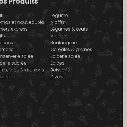
os Produits
it
Légume
omos et nouveautés
A offrir
niers express
Légumes & œufs
its
Viandes
issons
Boulangerie
émerie
Céréales & graines
nserverie salée
Épicerie salée
icerie sucrée
Épices
fés, thés & infusions
Boissons
cools
Divers