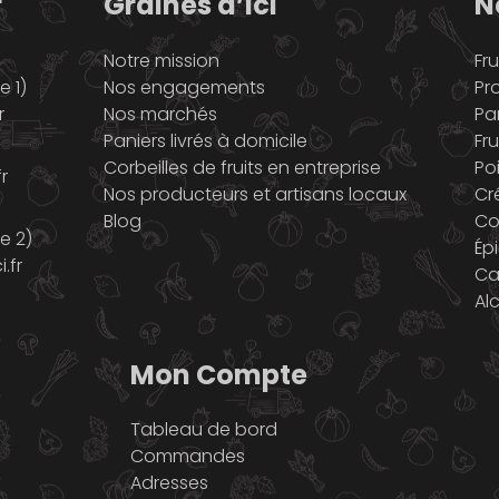
r
Graines d’ici
N
Notre mission
Fru
 1)
Nos engagements
Pr
r
Nos marchés
Pa
Paniers livrés à domicile
Fru
Corbeilles de fruits en entreprise
Po
r
Nos producteurs et artisans locaux
Cr
Blog
Co
e 2)
Ép
.fr
Ca
Al
Mon Compte
Tableau de bord
Commandes
Adresses