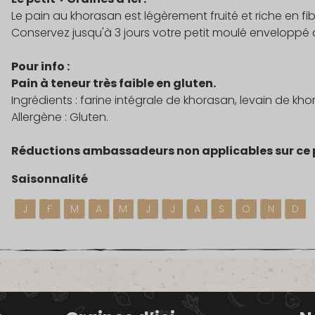
Le pain au khorasan est légèrement fruité et riche en fib
Conservez jusqu'à 3 jours votre petit moulé enveloppé dan
Pour info :
Pain à teneur très faible en gluten.
Ingrédients : farine intégrale de khorasan, levain de kho
Allergène : Gluten.
Réductions ambassadeurs non applicables sur ce 
Saisonnalité
J
F
M
A
M
J
J
A
S
O
N
D