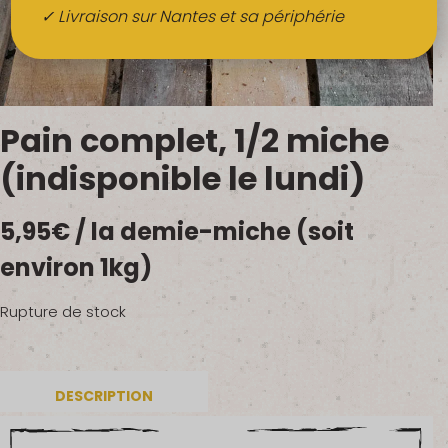
Boissons
✓ Livraison sur Nantes et sa périphérie
Alcools
QUI SOMMES-NOUS ?
Pain complet, 1/2 miche
FRUITS BIO AU BUREAU
(indisponible le lundi)
NOS PRODUCTEURS
5,95
€
/ la demie-miche (soit
NOS MARCHÉS
environ 1kg)
Rupture de stock
DESCRIPTION