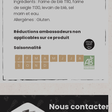
Ingrédients : Farine de blé T110, farine
de seigle T130, levain de blé, sel
marin et eau.
Allergènes : Gluten.
Réductions ambassadeurs non
applicables sur ce produit
Saisonnalité
J
F
M
A
M
J
J
A
S
O
N
D
Nous contacter