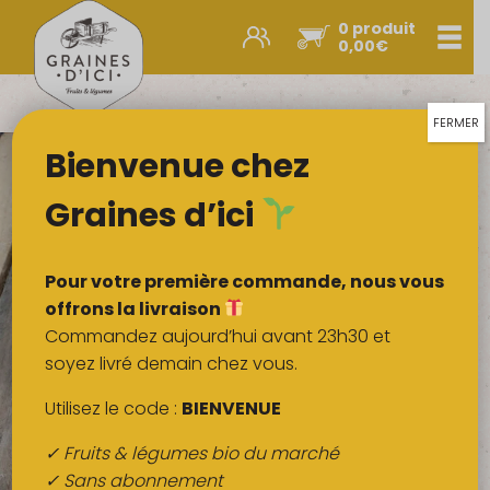
0 produit
Men
0,00
€
Promos et nouveautés
Paniers express
FERMER
Bienvenue chez
Légumes & œufs
Fruits
Graines d’ici
Viandes
Boulangerie
Pour votre première commande, nous vous
Crémerie
offrons la livraison
Commandez aujourd’hui avant 23h30 et
Poissons
soyez livré demain chez vous.
Épicerie salée
Utilisez le code :
BIENVENUE
Épicerie sucrée
✓ Fruits & légumes bio du marché
Épices
✓ Sans abonnement