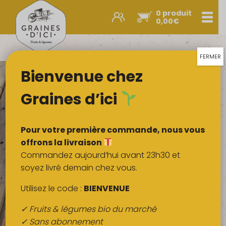
0 produit
Men
0,00
€
Promos et nouveautés
Paniers express
FERMER
Bienvenue chez
Légumes & œufs
Fruits
Graines d’ici
Viandes
Boulangerie
Pour votre première commande, nous vous
Crémerie
offrons la livraison
Commandez aujourd’hui avant 23h30 et
Poissons
soyez livré demain chez vous.
Épicerie salée
Utilisez le code :
BIENVENUE
Épicerie sucrée
✓ Fruits & légumes bio du marché
Épices
✓ Sans abonnement