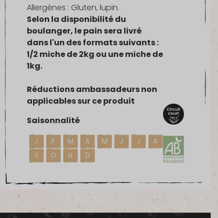
Allergènes : Gluten, lupin.
Selon la disponibilité du
boulanger, le pain sera livré
dans l'un des formats suivants :
1/2 miche de 2kg ou une miche de
1kg.
Réductions ambassadeurs non
applicables sur ce produit
Saisonnalité
J
F
M
A
M
J
J
A
S
O
N
D