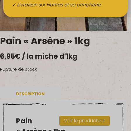
Boissons
✓ Livraison sur Nantes et sa périphérie
Alcools
QUI SOMMES-NOUS ?
Pain « Arsène » 1kg
FRUITS BIO AU BUREAU
6,95
€
/ la miche d'1kg
NOS PRODUCTEURS
NOS MARCHÉS
Rupture de stock
DESCRIPTION
Pain
Voir le producteur