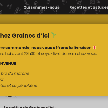
Qui sommes-nous
Recettes et astuce
Comment ça
Nos
marche ?
marchés
hez Graines d’ici
ère commande, nous vous offrons la livraison
’hui avant 23h30 et soyez livré demain chez vous.
DESCRIPTI
ENVENUE
s bio du marché
Oseille (tous les jours sauf le lundi)
nt
tes et sa périphérie
Origine :
FRANCE
Le petit + de Graines d'ici :