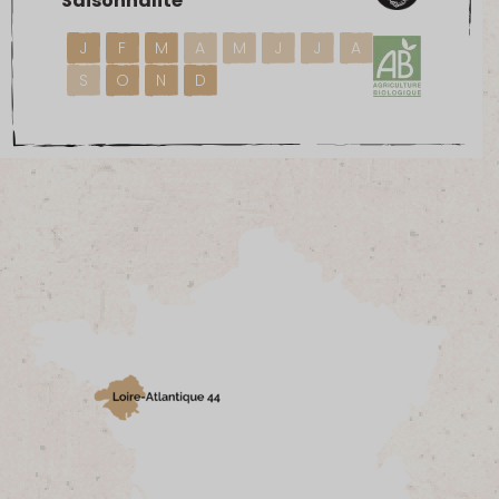
Saisonnalité
J
F
M
A
M
J
J
A
S
O
N
D