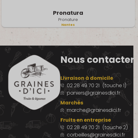
Pronatura
Pronature
Nantes
Nous contacter
Livraison à domicile
02 28 49 70 21
(touche 1)
paniers@grainesdici.fr
Marchés
marche@grainesdici.fr
Fruits en entreprise
02 28 49 70 21
(touche 2)
corbeilles@grainesdici.fr