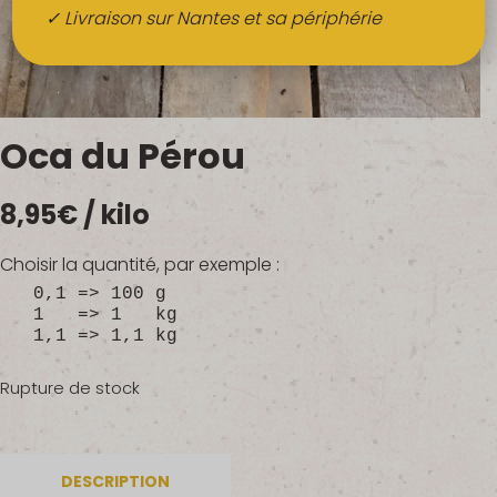
Boissons
✓ Livraison sur Nantes et sa périphérie
Alcools
QUI SOMMES-NOUS ?
Oca du Pérou
FRUITS BIO AU BUREAU
8,95
€
/ kilo
NOS PRODUCTEURS
NOS MARCHÉS
Choisir la quantité, par exemple :
0,1 => 100 g
1 => 1 kg
1,1 => 1,1 kg
Rupture de stock
DESCRIPTION