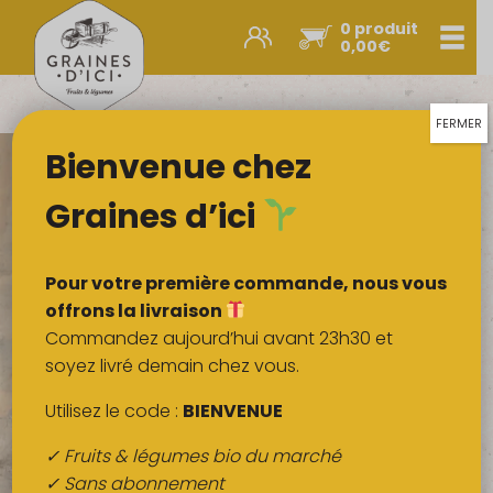
0 produit
Men
0,00
€
Promos et nouveautés
Paniers express
FERMER
Bienvenue chez
Légumes & œufs
Fruits
Graines d’ici
Viandes
Boulangerie
Pour votre première commande, nous vous
Crémerie
offrons la livraison
Commandez aujourd’hui avant 23h30 et
Poissons
soyez livré demain chez vous.
Épicerie salée
Utilisez le code :
BIENVENUE
Épicerie sucrée
✓ Fruits & légumes bio du marché
Épices
✓ Sans abonnement