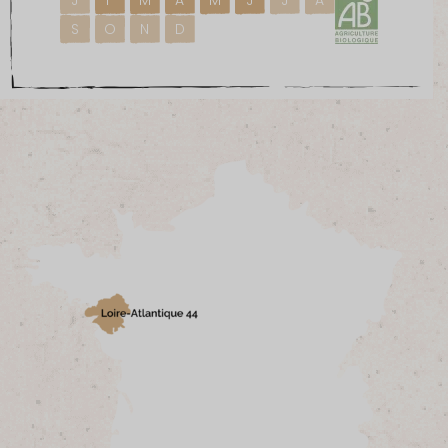
S
O
N
D