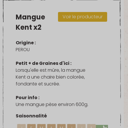
Mangue
Voir le producteur
Kent x2
Origine :
PEROU
Petit + de Graines d'ici :
Lorsqu'elle est mûre, la mangue
Kent a une chaire bien colorée,
fondante et sucrée.
Pour info :
Une mangue pèse environ 600g.
Saisonnalité
J
F
M
A
M
J
J
A