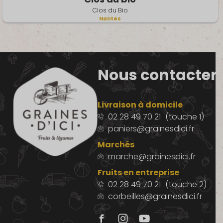
Clos du Bio
Nantes
Nous contacter
Livraison à domicile
02 28 49 70 21
(touche 1)
paniers@grainesdici.fr
Marchés
marche@grainesdici.fr
Fruits en entreprise
02 28 49 70 21
(touche 2)
corbeilles@grainesdici.fr