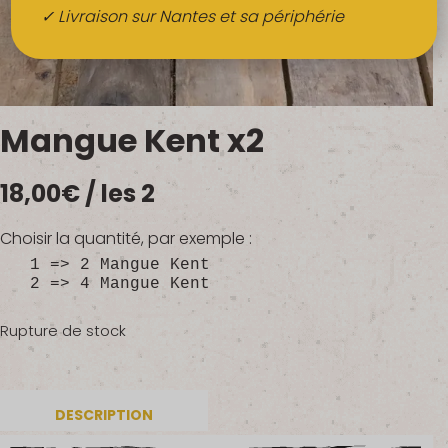
Boissons
✓ Livraison sur Nantes et sa périphérie
Alcools
QUI SOMMES-NOUS ?
Mangue Kent x2
FRUITS BIO AU BUREAU
18,00
€
/ les 2
NOS PRODUCTEURS
NOS MARCHÉS
Choisir la quantité, par exemple :
1 => 2 Mangue Kent
2 => 4 Mangue Kent
Rupture de stock
DESCRIPTION