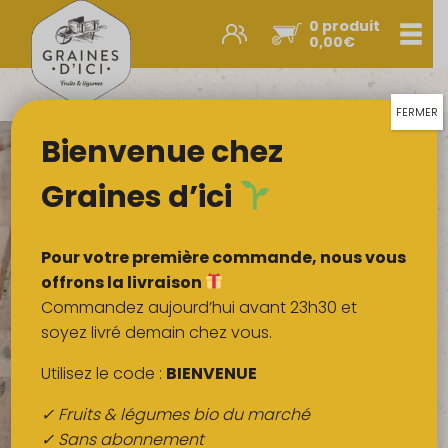
0 produit
Men
0,00
€
Promos et nouveautés
Paniers express
FERMER
Bienvenue chez
Légumes & œufs
Fruits
Graines d’ici
Viandes
Boulangerie
Pour votre première commande, nous vous
Crémerie
offrons la livraison
Commandez aujourd’hui avant 23h30 et
Poissons
soyez livré demain chez vous.
Épicerie salée
Utilisez le code :
BIENVENUE
Épicerie sucrée
✓ Fruits & légumes bio du marché
Épices
✓ Sans abonnement