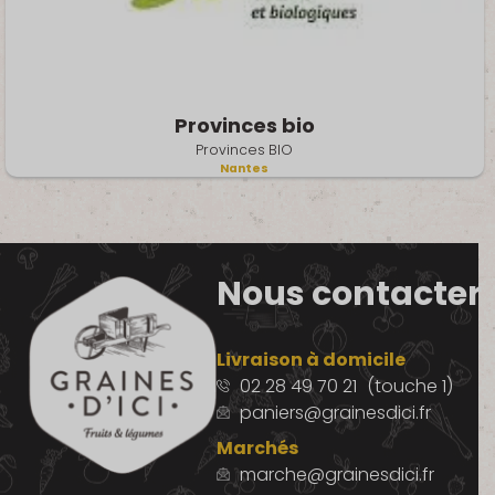
Provinces bio
Provinces BIO
Nantes
Nous contacter
Livraison à domicile
02 28 49 70 21
(touche 1)
paniers@grainesdici.fr
Marchés
marche@grainesdici.fr