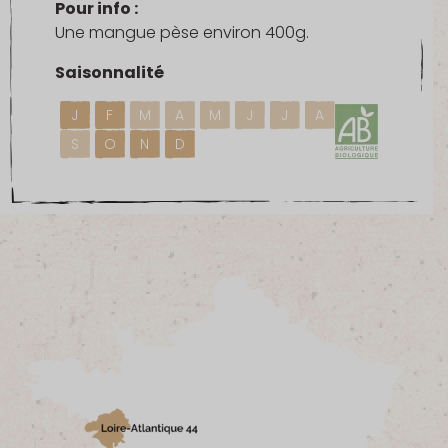
Pour info :
Une mangue pèse environ 400g.
Saisonnalité
J
F
M
A
M
J
J
A
S
O
N
D