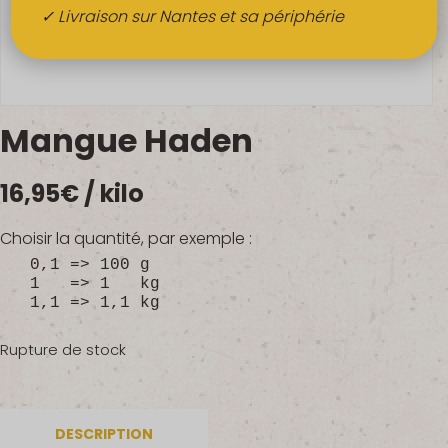
Boissons
✓ Livraison sur Nantes et sa périphérie
Alcools
QUI SOMMES-NOUS ?
Mangue Haden
FRUITS BIO AU BUREAU
16,95
€
/ kilo
NOS PRODUCTEURS
NOS MARCHÉS
Choisir la quantité, par exemple :
0,1 => 100 g
1 => 1 kg
1,1 => 1,1 kg
Rupture de stock
DESCRIPTION