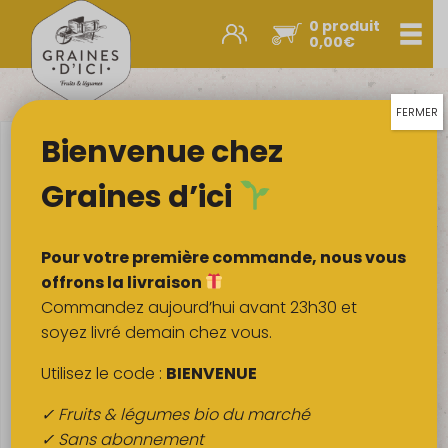
0 produit
Men
0,00
€
Promos et nouveautés
Paniers express
FERMER
Bienvenue chez
Légumes & œufs
Fruits
Graines d’ici
Viandes
Boulangerie
Pour votre première commande, nous vous
Crémerie
offrons la livraison
Commandez aujourd’hui avant 23h30 et
Poissons
soyez livré demain chez vous.
Épicerie salée
Utilisez le code :
BIENVENUE
Épicerie sucrée
✓ Fruits & légumes bio du marché
Épices
✓ Sans abonnement