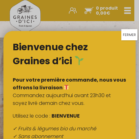
0 produit
Men
0,00
€
Promos et nouveautés
Paniers express
FERMER
Bienvenue chez
Légumes & œufs
Fruits
Graines d’ici
Viandes
Boulangerie
Pour votre première commande, nous vous
Crémerie
offrons la livraison
Commandez aujourd’hui avant 23h30 et
Poissons
soyez livré demain chez vous.
Épicerie salée
Utilisez le code :
BIENVENUE
Épicerie sucrée
✓ Fruits & légumes bio du marché
Épices
✓ Sans abonnement