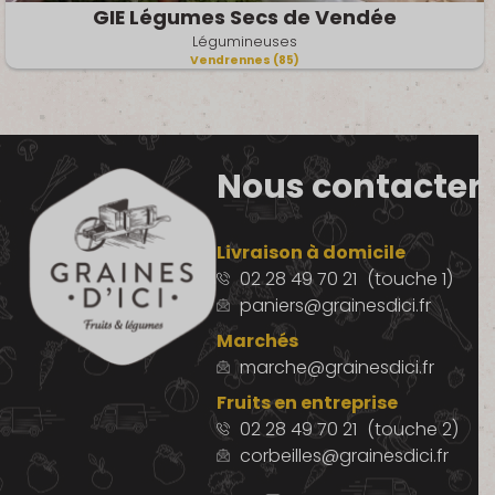
GIE Légumes Secs de Vendée
Légumineuses
Vendrennes (85)
Nous contacter
Livraison à domicile
02 28 49 70 21
(touche 1)
paniers@grainesdici.fr
Marchés
marche@grainesdici.fr
Fruits en entreprise
02 28 49 70 21
(touche 2)
corbeilles@grainesdici.fr