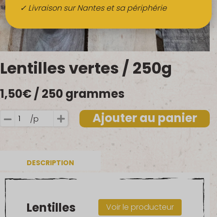
Boissons
✓ Livraison sur Nantes et sa périphérie
Alcools
QUI SOMMES-NOUS ?
Lentilles vertes / 250g
FRUITS BIO AU BUREAU
1,50
€
/ 250 grammes
NOS PRODUCTEURS
NOS MARCHÉS
Ajouter au panier
/p
quantité
de
Lentilles
vertes
DESCRIPTION
/
250g
Lentilles
Voir le producteur