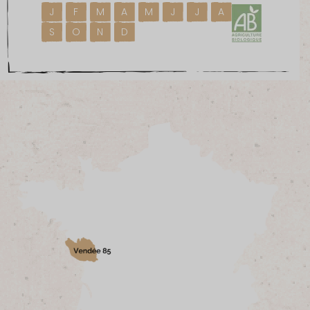
J
F
M
A
M
J
J
A
S
O
N
D