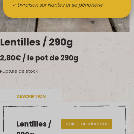
Boissons
✓ Livraison sur Nantes et sa périphérie
Alcools
QUI SOMMES-NOUS ?
Lentilles / 290g
FRUITS BIO AU BUREAU
2,80
€
/ le pot de 290g
NOS PRODUCTEURS
NOS MARCHÉS
Rupture de stock
DESCRIPTION
Lentilles /
Voir le producteur