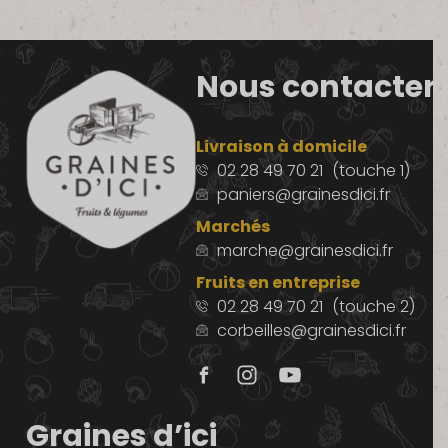
Nous contacter
Livraison à domicile
02 28 49 70 21
(touche 1)
paniers@grainesdici.fr
Marchés
marche@grainesdici.fr
Fruits en entreprise
02 28 49 70 21
(touche 2)
corbeilles@grainesdici.fr
Graines d’ici