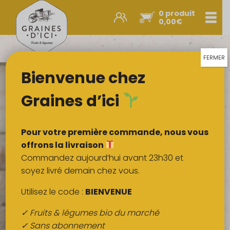
0 produit
Men
0,00
€
Promos et nouveautés
Paniers express
FERMER
Bienvenue chez
Légumes & œufs
Fruits
Graines d’ici
Viandes
Boulangerie
Pour votre première commande, nous vous
Crémerie
offrons la livraison
Commandez aujourd’hui avant 23h30 et
Poissons
soyez livré demain chez vous.
Épicerie salée
Utilisez le code :
BIENVENUE
Épicerie sucrée
✓ Fruits & légumes bio du marché
Épices
✓ Sans abonnement